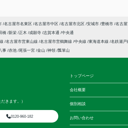
市
名古屋市名東区
名古屋市中区
名古屋市北区
安城市
豊橋市
名古屋
田橋
新栄
正木
成願寺
志賀本通
中央通
本線
名古屋市営東山線
名古屋市営鶴舞線
中央線
東海道本線
名鉄瀬戸
八事
赤池
尾張一宮
金山
神領
瓢箪山
トップページ
会社概要
ただきます。）
個別相談
0120-960-182
お問い合わせ