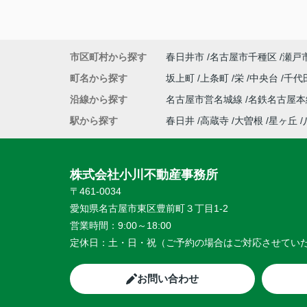
市区町村から探す
春日井市
名古屋市千種区
瀬戸
町名から探す
坂上町
上条町
栄
中央台
千代
沿線から探す
名古屋市営名城線
名鉄名古屋
駅から探す
春日井
高蔵寺
大曽根
星ヶ丘
株式会社小川不動産事務所
〒461-0034
愛知県名古屋市東区豊前町３丁目1-2
営業時間：
9:00～18:00
定休日：
土・日・祝（ご予約の場合はご対応させてい
お問い合わせ