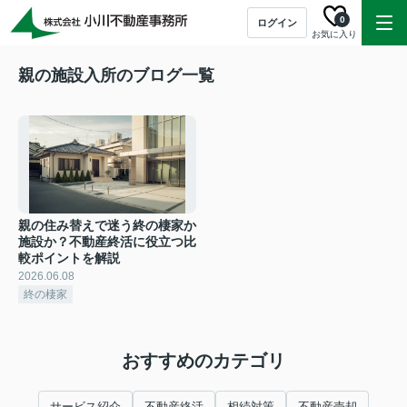
0
ログイン
お気に入り
親の施設入所のブログ一覧
親の住み替えで迷う終の棲家か
施設か？不動産終活に役立つ比
較ポイントを解説
2026.06.08
終の棲家
おすすめのカテゴリ
サービス紹介
不動産終活
相続対策
不動産売却