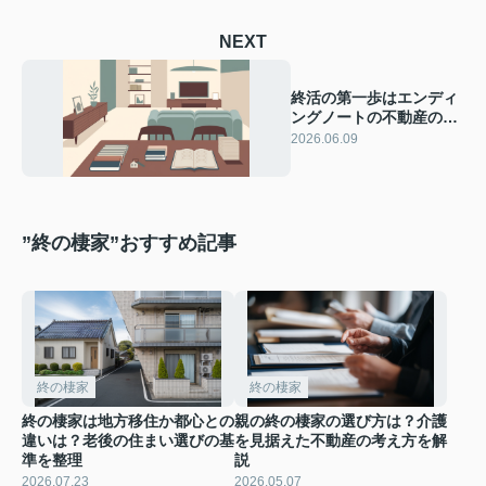
NEXT
終活の第一歩はエンディ
ングノートの不動産の書
き方！親の死後を見据え
2026.06.09
家族で話し合う準備をし
よう
”終の棲家”おすすめ記事
終の棲家
終の棲家
終の棲家は地方移住か都心との
親の終の棲家の選び方は？介護
違いは？老後の住まい選びの基
を見据えた不動産の考え方を解
準を整理
説
2026.07.23
2026.05.07