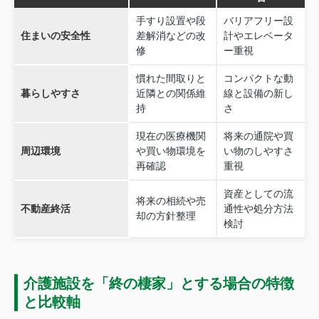
手すり設置や段
バリアフリー設
住まいの安全性
差解消などの改
計やエレベータ
修
ー重視
慣れた間取りと
コンパクトな動
暮らしやすさ
近隣との関係維
線と設備の新し
持
さ
現在の医療機関
将来の通院や買
周辺環境
や買い物環境を
い物のしやすさ
再確認
重視
資産としての流
将来の相続や売
不動産終活
通性や処分方法
却の方針整理
検討
介護施設を「終の棲家」とする場合の特徴
と比較軸