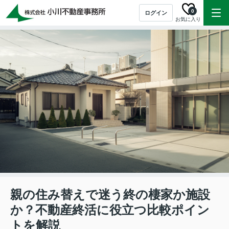
0
ログイン
お気に入り
親の住み替えで迷う終の棲家か施設
か？不動産終活に役立つ比較ポイン
トを解説