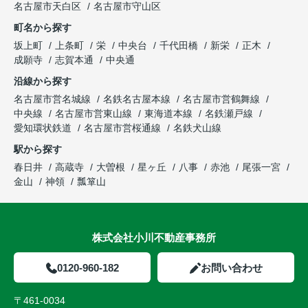
名古屋市天白区
名古屋市守山区
町名から探す
坂上町
上条町
栄
中央台
千代田橋
新栄
正木
成願寺
志賀本通
中央通
沿線から探す
名古屋市営名城線
名鉄名古屋本線
名古屋市営鶴舞線
中央線
名古屋市営東山線
東海道本線
名鉄瀬戸線
愛知環状鉄道
名古屋市営桜通線
名鉄犬山線
駅から探す
春日井
高蔵寺
大曽根
星ヶ丘
八事
赤池
尾張一宮
金山
神領
瓢箪山
株式会社小川不動産事務所
0120-960-182
お問い合わせ
〒461-0034