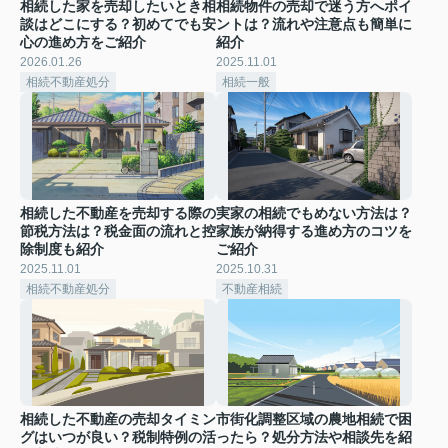
相続した家を売却したいとき相
相続物件の売却で迷う方へポイ
談はどこにする？初めてでも安
ントは？流れや注意点も簡単に
心の進め方をご紹介
紹介
2026.01.26
2025.11.01
相続不動産処分
相続一般
相続した不動産を売却する際の
実家の相続でもめない方法は？
節税方法は？税金面の流れと控
家族が納得する進め方のコツを
除制度も紹介
ご紹介
2025.11.01
2025.10.31
相続不動産処分
不動産相続
相続した不動産の売却タイミン
市街化調整区域の農地相続で困
グはいつが良い？税制特例の活
ったら？処分方法や相談先を紹