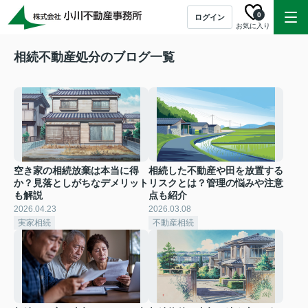
0
ログイン
お気に入り
相続不動産処分のブログ一覧
空き家の相続放棄は本当に得
相続した不動産や田を放置する
か？見落としがちなデメリット
リスクとは？管理の悩みや注意
も解説
点も紹介
2026.04.23
2026.03.08
実家相続
不動産相続