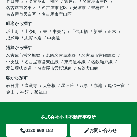
春日井市
名古屋市千種区
瀬戸市
名古屋市中区
名古屋市名東区
名古屋市北区
安城市
豊橋市
名古屋市天白区
名古屋市守山区
町名から探す
坂上町
上条町
栄
中央台
千代田橋
新栄
正木
成願寺
志賀本通
中央通
沿線から探す
名古屋市営名城線
名鉄名古屋本線
名古屋市営鶴舞線
中央線
名古屋市営東山線
東海道本線
名鉄瀬戸線
愛知環状鉄道
名古屋市営桜通線
名鉄犬山線
駅から探す
春日井
高蔵寺
大曽根
星ヶ丘
八事
赤池
尾張一宮
金山
神領
瓢箪山
株式会社小川不動産事務所
0120-960-182
お問い合わせ