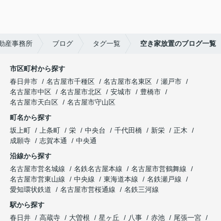
動産事務所
ブログ
タグ一覧
空き家放置のブログ一覧
市区町村から探す
春日井市
名古屋市千種区
名古屋市名東区
瀬戸市
名古屋市中区
名古屋市北区
安城市
豊橋市
名古屋市天白区
名古屋市守山区
町名から探す
坂上町
上条町
栄
中央台
千代田橋
新栄
正木
成願寺
志賀本通
中央通
沿線から探す
名古屋市営名城線
名鉄名古屋本線
名古屋市営鶴舞線
名古屋市営東山線
中央線
東海道本線
名鉄瀬戸線
愛知環状鉄道
名古屋市営桜通線
名鉄三河線
駅から探す
春日井
高蔵寺
大曽根
星ヶ丘
八事
赤池
尾張一宮