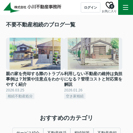
0
ログイン
お気に入り
不要不動産相続のブログ一覧
親の家を売却する際のトラブル
利用しない不動産の維持は負担
事例は？対策や注意点をわかり
になる？管理コストと対応策を
やすく紹介
解説
2026.03.25
2026.01.26
相続不動産処分
空き家相続
おすすめのカテゴリ
サービス紹介
不動産終活
相続対策
不動産売却