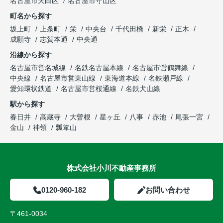
名古屋市天白区
名古屋市守山区
町名から探す
坂上町
上条町
栄
中央台
千代田橋
新栄
正木
成願寺
志賀本通
中央通
沿線から探す
名古屋市営名城線
名鉄名古屋本線
名古屋市営鶴舞線
中央線
名古屋市営東山線
東海道本線
名鉄瀬戸線
愛知環状鉄道
名古屋市営桜通線
名鉄犬山線
駅から探す
春日井
高蔵寺
大曽根
星ヶ丘
八事
赤池
尾張一宮
金山
神領
瓢箪山
株式会社小川不動産事務所
0120-960-182
お問い合わせ
〒461-0034