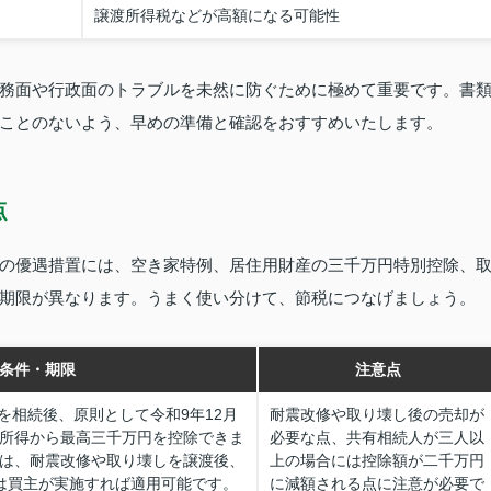
譲渡所得税などが高額になる可能性
務面や行政面のトラブルを未然に防ぐために極めて重要です。書
ことのないよう、早めの準備と確認をおすすめいたします。
点
の優遇措置には、空き家特例、居住用財産の三千万円特別控除、
期限が異なります。うまく使い分けて、節税につなげましょう。
条件・期限
注意点
を相続後、原則として令和9年12月
耐震改修や取り壊し後の売却が
渡所得から最高三千万円を控除できま
必要な点、共有相続人が三人以
では、耐震改修や取り壊しを譲渡後、
上の場合には控除額が二千万円
たは買主が実施すれば適用可能です。
に減額される点に注意が必要で