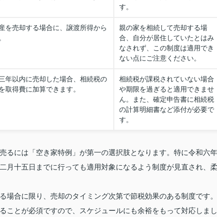
す。
産を売却する場合に、譲渡所得から
親の家を相続して売却する場
。
合、自分が居住していたとはみ
なされず、この制度は適用でき
ない点にご注意ください。
三年以内に売却した場合、相続税の
相続税が課税されていない場合
を取得費に加算できます。
や期限を過ぎると適用できませ
ん。また、確定申告書に相続税
の計算明細書など添付が必要で
す。
売るには「空き家特例」が第一の選択肢となります。特に令和六
二月十五日までに行っても適用対象になるよう制度が見直され、
る場合に限り、売却のタイミング次第で節税効果のある制度です
ることが必須ですので、スケジュールにも余裕をもって対応しま