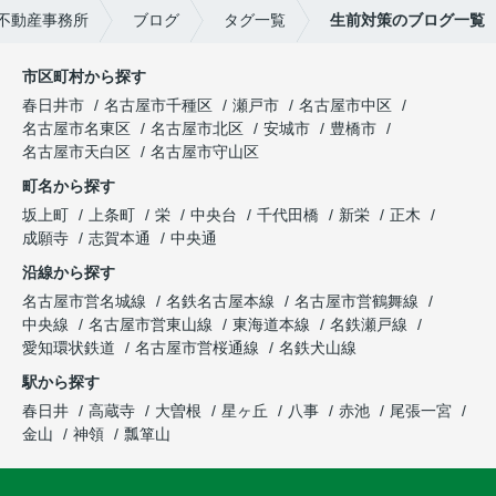
不動産事務所
ブログ
タグ一覧
生前対策のブログ一覧
市区町村から探す
春日井市
名古屋市千種区
瀬戸市
名古屋市中区
名古屋市名東区
名古屋市北区
安城市
豊橋市
名古屋市天白区
名古屋市守山区
町名から探す
坂上町
上条町
栄
中央台
千代田橋
新栄
正木
成願寺
志賀本通
中央通
沿線から探す
名古屋市営名城線
名鉄名古屋本線
名古屋市営鶴舞線
中央線
名古屋市営東山線
東海道本線
名鉄瀬戸線
愛知環状鉄道
名古屋市営桜通線
名鉄犬山線
駅から探す
春日井
高蔵寺
大曽根
星ヶ丘
八事
赤池
尾張一宮
金山
神領
瓢箪山