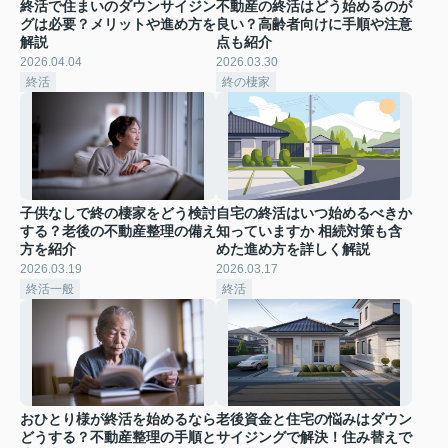
終活で住まいのダウンサイジン
不動産の終活はどう始めるのが
グは必要？メリットや進め方を
良い？高齢者向けに手順や注意
解説
点も紹介
2026.04.04
2026.03.30
終活
終の棲家
子供なしで終の棲家をどう検討
自宅の終活はいつ始めるべきか
する？老後の不動産整理の備え
知っていますか 相続対策も含
方を紹介
めた進め方を詳しく解説
2026.03.19
2026.03.17
終活一般
終活
おひとり様が終活を始めるなら
老後資金と住宅の悩みはダウン
どうする？不動産整理の手順と
サイジングで解決！住み替えで