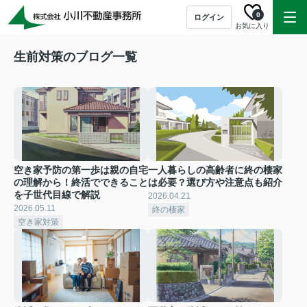
0
ログイン
お気に入り
生前対策のブログ一覧
空き家予防の第一歩は親の自宅
一人暮らしの高齢者に終の棲家
の理解から！終活でできること
は必要？選び方や注意点も紹介
を子世代目線で解説
2026.04.21
2026.05.11
終の棲家
空き家対策