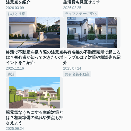
注意点を紹介
生活費も見直せます
2026.03.09
2026.02.25
おひとり様
ライフステージ変化
終活で不動産を扱う際の注意点
共有名義の不動産売却で起こる
は？初心者が知っておきたいポ
トラブルは？対策や相談先も紹
イントをご紹介
介
2025.12.16
2025.07.24
終活
共有名義不動産
親元気なうちにする生前対策と
は？相続準備の流れや要点も押
さえよう
2025.06.24