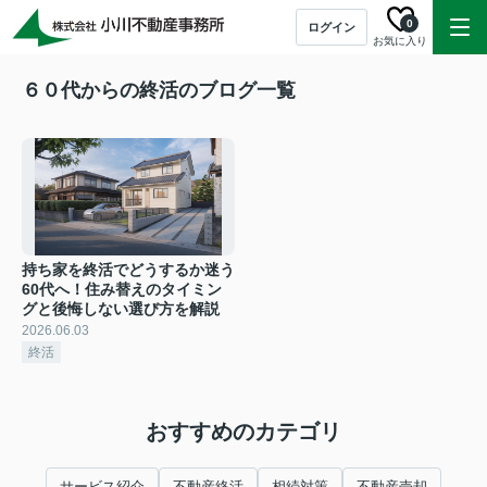
0
ログイン
お気に入り
６０代からの終活のブログ一覧
持ち家を終活でどうするか迷う
60代へ！住み替えのタイミン
グと後悔しない選び方を解説
2026.06.03
終活
おすすめのカテゴリ
サービス紹介
不動産終活
相続対策
不動産売却