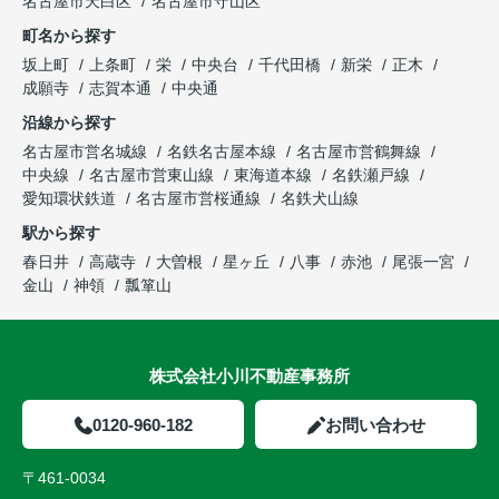
名古屋市天白区
名古屋市守山区
町名から探す
坂上町
上条町
栄
中央台
千代田橋
新栄
正木
成願寺
志賀本通
中央通
沿線から探す
名古屋市営名城線
名鉄名古屋本線
名古屋市営鶴舞線
中央線
名古屋市営東山線
東海道本線
名鉄瀬戸線
愛知環状鉄道
名古屋市営桜通線
名鉄犬山線
駅から探す
春日井
高蔵寺
大曽根
星ヶ丘
八事
赤池
尾張一宮
金山
神領
瓢箪山
株式会社小川不動産事務所
0120-960-182
お問い合わせ
〒461-0034