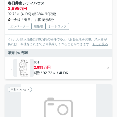
春日井南シティハウス
2,899
万円
92.72㎡ (4LDK) /築28年 /10階建
中央線「春日井」駅 徒歩5分
エレベーター
駐輪場
オートロック
うれしい購入価格2,899万円の物件でゆとりある生活を実現。浄水器が
あれば、料理をこれまでより美味しく作ることができます...
もっと見る
販売中の部屋
601
2,899万円
6階 / 92.72㎡ / 4LDK
中古マンション