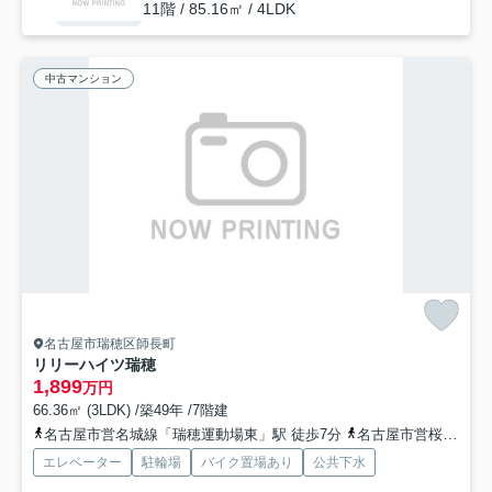
11階 / 85.16㎡ / 4LDK
中古マンション
名古屋市瑞穂区師長町
リリーハイツ瑞穂
1,899
万円
66.36㎡ (3LDK) /築49年 /7階建
名古屋市営名城線「瑞穂運動場東」駅 徒歩7分
名古屋市営桜通線「瑞穂運動場西」駅 徒歩12分
エレベーター
駐輪場
バイク置場あり
公共下水