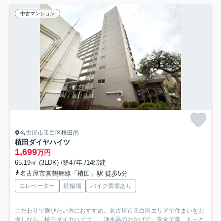
中古マンション
名古屋市天白区植田南
植田ダイヤハイツ
1,699
万円
65.19㎡ (3LDK) /築47年 /14階建
名古屋市営鶴舞線「植田」駅 徒歩5分
エレベーター
駐輪場
バイク置場あり
こだわりで選びたい方におすすめ。名古屋市天白区エリアで住まいをお
探しなら「植田ダイヤハイツ」。浄水器のおかげで、安全で美...
もっと