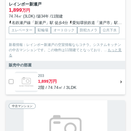
レインボー新瀬戸
1,899
万円
74.74㎡ (3LDK) /築34年 /11階建
名鉄瀬戸線「新瀬戸」駅 徒歩4分
愛知環状鉄道「瀬戸市」駅 徒歩5分
エレベーター
駐輪場
オートロック
防犯カメラ
公共下水
新着情報：レインボー新瀬戸の空室情報ならコチラ。システムキッチン
の中古マンションです。この物件は11階建てとなっており、...
もっと見
る
販売中の部屋
203
1,899万円
2階 / 74.74㎡ / 3LDK
中古マンション