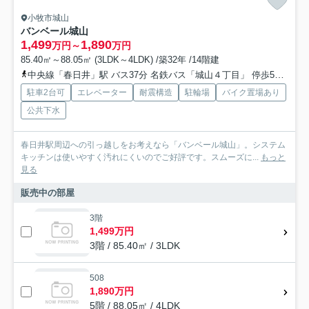
小牧市城山
バンベール城山
1,499
1,890
万円～
万円
85.40㎡～88.05㎡ (3LDK～4LDK) /築32年 /14階建
中央線「春日井」駅 バス37分 名鉄バス「城山４丁目」 停歩5分
名
駐車2台可
エレベーター
耐震構造
駐輪場
バイク置場あり
公共下水
春日井駅周辺への引っ越しをお考えなら「バンベール城山」。システム
キッチンは使いやすく汚れにくいのでご好評です。スムーズに...
もっと
見る
販売中の部屋
3階
1,499万円
3階 / 85.40㎡ / 3LDK
508
1,890万円
5階 / 88.05㎡ / 4LDK