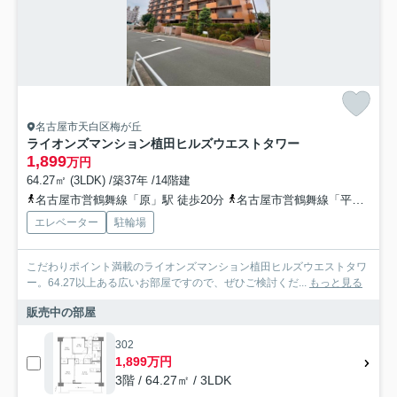
名古屋市天白区梅が丘
ライオンズマンション植田ヒルズウエストタワー
1,899
万円
64.27㎡ (3LDK) /築37年 /14階建
名古屋市営鶴舞線「原」駅 徒歩20分
名古屋市営鶴舞線「平針」駅 徒歩24分
エレベーター
駐輪場
こだわりポイント満載のライオンズマンション植田ヒルズウエストタワ
ー。64.27以上ある広いお部屋ですので、ぜひご検討くだ...
もっと見る
販売中の部屋
302
1,899万円
3階 / 64.27㎡ / 3LDK