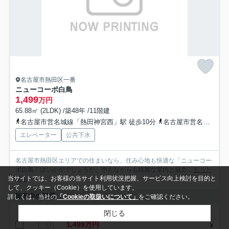
名古屋市熱田区一番
ニューコーポ白鳥
1,499
万円
65.88㎡ (2LDK) /築48年 /11階建
名古屋市営名城線「熱田神宮西」駅 徒歩10分
名古屋市営名城線「熱田神宮伝馬町」駅 徒歩14分
エレベーター
公共下水
名古屋市熱田区エリアでの住まいなら、住み心地も快適な「ニューコー
ポ白鳥」はいかがでしょうか。中古ながらも綺麗な室内と魅力...
もっと
当サイトでは、お客様の当サイト利用状況把握、サービス向上検討を目的と
見る
して、クッキー（Cookie）を使用しています。
販売中の部屋
詳しくは、当社の
「Cookieの取扱いについて」
をご確認ください。
閉じる
503
1,499万円