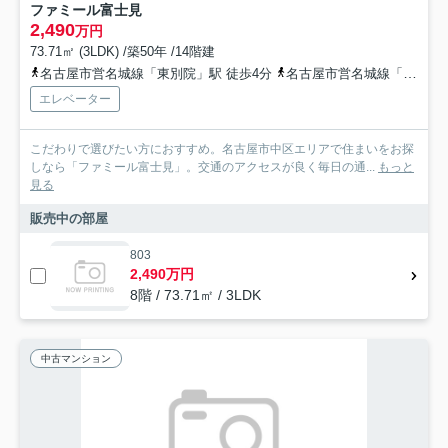
ファミール富士見
2,490
万円
73.71㎡ (3LDK) /築50年 /14階建
名古屋市営名城線「東別院」駅 徒歩4分
名古屋市営名城線「上前津」駅 徒歩7分
エレベーター
こだわりで選びたい方におすすめ。名古屋市中区エリアで住まいをお探
しなら「ファミール富士見」。交通のアクセスが良く毎日の通...
もっと
見る
販売中の部屋
803
2,490万円
8階 / 73.71㎡ / 3LDK
中古マンション