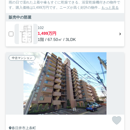
雨の日で濡れた上着や傘もすぐに乾燥できる、浴室乾燥機付きの物件で
す。購入価格は1,499万円です。ニーズが高く好評の物件...
もっと見る
販売中の部屋
102
1,499万円
1階 / 67.50㎡ / 3LDK
中古マンション
春日井市上条町