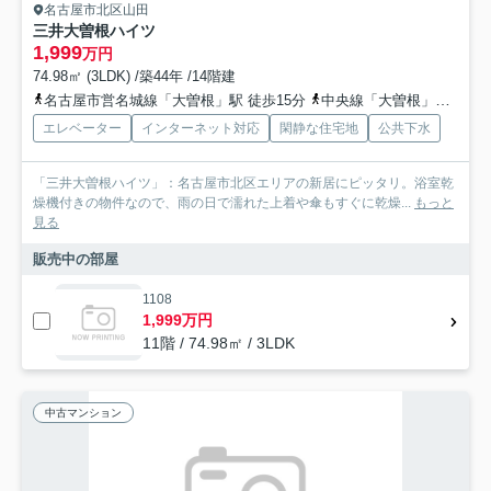
名古屋市北区山田
三井大曽根ハイツ
1,999
万円
74.98㎡ (3LDK) /築44年 /14階建
名古屋市営名城線「大曽根」駅 徒歩15分
中央線「大曽根」駅 徒歩15分
エレベーター
インターネット対応
閑静な住宅地
公共下水
「三井大曽根ハイツ」：名古屋市北区エリアの新居にピッタリ。浴室乾
燥機付きの物件なので、雨の日で濡れた上着や傘もすぐに乾燥...
もっと
見る
販売中の部屋
1108
1,999万円
11階 / 74.98㎡ / 3LDK
中古マンション