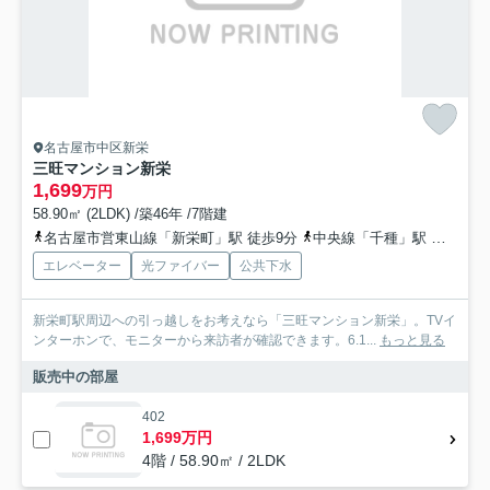
名古屋市中区新栄
三旺マンション新栄
1,699
万円
58.90㎡ (2LDK) /築46年 /7階建
名古屋市営東山線「新栄町」駅 徒歩9分
中央線「千種」駅 徒歩12分
エレベーター
光ファイバー
公共下水
新栄町駅周辺への引っ越しをお考えなら「三旺マンション新栄」。TVイ
ンターホンで、モニターから来訪者が確認できます。6.1...
もっと見る
販売中の部屋
402
1,699万円
4階 / 58.90㎡ / 2LDK