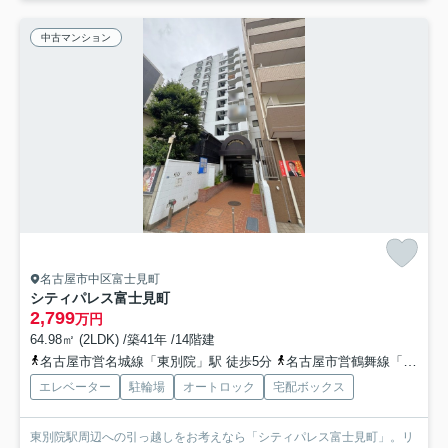
中古マンション
名古屋市中区富士見町
シティパレス富士見町
2,799
万円
64.98㎡ (2LDK) /築41年 /14階建
名古屋市営名城線「東別院」駅 徒歩5分
名古屋市営鶴舞線「上前津」駅 徒歩6分
エレベーター
駐輪場
オートロック
宅配ボックス
東別院駅周辺への引っ越しをお考えなら「シティパレス富士見町」。リ