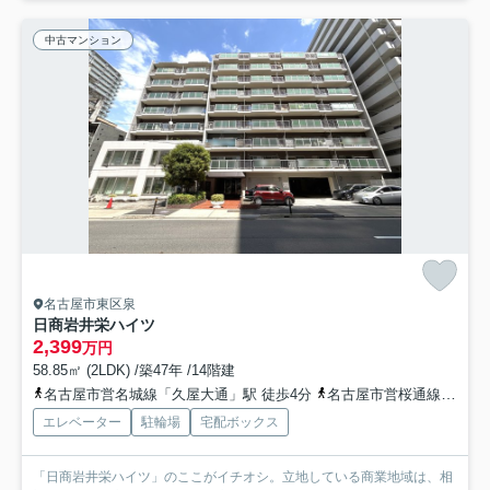
中古マンション
名古屋市東区泉
日商岩井栄ハイツ
2,399
万円
58.85㎡ (2LDK) /築47年 /14階建
名古屋市営名城線「久屋大通」駅 徒歩4分
名古屋市営桜通線「久屋大通」駅 徒歩4分
エレベーター
駐輪場
宅配ボックス
「日商岩井栄ハイツ」のここがイチオシ。立地している商業地域は、相