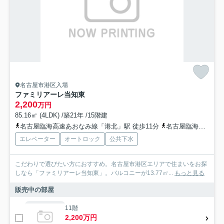
名古屋市港区入場
ファミリアーレ当知東
2,200
万円
85.16㎡ (4LDK) /築21年 /15階建
名古屋臨海高速あおなみ線「港北」駅 徒歩11分
名古屋臨海高速あおなみ線「荒子川公園」駅 徒歩19分
エレベーター
オートロック
公共下水
こだわりで選びたい方におすすめ。名古屋市港区エリアで住まいをお探
しなら「ファミリアーレ当知東」。バルコニーが13.77㎡...
もっと見る
販売中の部屋
11階
2,200万円