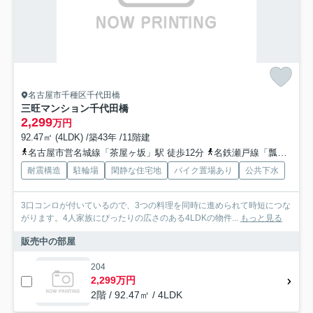
名古屋市千種区千代田橋
三旺マンション千代田橋
2,299
万円
92.47㎡ (4LDK) /築43年 /11階建
名古屋市営名城線「茶屋ヶ坂」駅 徒歩12分
名鉄瀬戸線「瓢箪山」駅 徒歩17分
耐震構造
駐輪場
閑静な住宅地
バイク置場あり
公共下水
3口コンロが付いているので、3つの料理を同時に進められて時短につな
がります。4人家族にぴったりの広さのある4LDKの物件...
もっと見る
販売中の部屋
204
2,299万円
2階 / 92.47㎡ / 4LDK