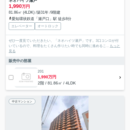
ネオハイツ瀬戸
1,990
万円
81.86㎡ (4LDK) /築31年 /9階建
愛知環状鉄道「瀬戸口」駅 徒歩8分
エレベーター
オートロック
ぜひ一度見ていただきたい、「ネオハイツ瀬戸」です。3口コンロが付
いているので、料理をたくさん作りたい時でも同時に進めるこ...
もっと
見る
販売中の部屋
201
1,990万円
2階 / 81.86㎡ / 4LDK
中古マンション