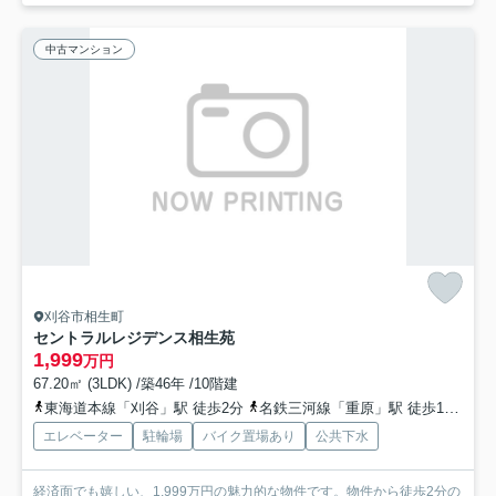
中古マンション
刈谷市相生町
セントラルレジデンス相生苑
1,999
万円
67.20㎡ (3LDK) /築46年 /10階建
東海道本線「刈谷」駅 徒歩2分
名鉄三河線「重原」駅 徒歩18分
名
エレベーター
駐輪場
バイク置場あり
公共下水
経済面でも嬉しい、1,999万円の魅力的な物件です。物件から徒歩2分の