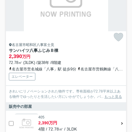
名古屋市昭和区八事富士見
サンハイツ八事ふじみＢ棟
2,390
万円
72.78㎡ (3LDK) /築38年 /8階建
名古屋市営名城線「八事」駅 徒歩9分
名古屋市営鶴舞線「八事」駅 徒歩9分
エレベーター
きれいにリノベーションされた物件です。専有面積が72.78平米以上あ
る物件でゆったりと生活したい方にいかがでしょうか。バ...
もっと見る
販売中の部屋
405
2,390万円
4階 / 72.78㎡ / 3LDK