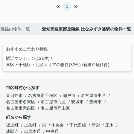
1
丘陵線の物件一覧
愛知高速東部丘陵線 はなみずき通駅の物件一覧
おすすめこだわり特集
駅近マンション(121件)
東区・千種区・北区エリアの物件(32件)
新築戸建(1件)
市区町村から探す
春日井市
名古屋市千種区
瀬戸市
名古屋市中区
名古屋市名東区
名古屋市北区
安城市
豊橋市
名古屋市天白区
名古屋市守山区
町名から探す
坂上町
上条町
栄
中央台
千代田橋
新栄
正木
成願寺
志賀本通
中央通