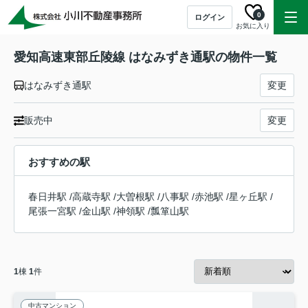
0
ログイン
お気に入り
愛知高速東部丘陵線 はなみずき通駅の物件一覧
はなみずき通駅
変更
販売中
変更
おすすめの駅
春日井駅
/
高蔵寺駅
/
大曽根駅
/
八事駅
/
赤池駅
/
星ヶ丘駅
/
尾張一宮駅
/
金山駅
/
神領駅
/
瓢箪山駅
1
棟
1
件
中古マンション