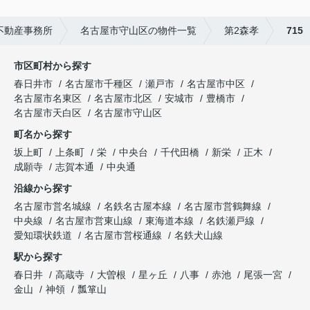
不動産事務所
名古屋市守山区の物件一覧
第2森孝
715
市区町村から探す
春日井市
名古屋市千種区
瀬戸市
名古屋市中区
名古屋市名東区
名古屋市北区
安城市
豊橋市
名古屋市天白区
名古屋市守山区
町名から探す
坂上町
上条町
栄
中央台
千代田橋
新栄
正木
成願寺
志賀本通
中央通
沿線から探す
名古屋市営名城線
名鉄名古屋本線
名古屋市営鶴舞線
中央線
名古屋市営東山線
東海道本線
名鉄瀬戸線
愛知環状鉄道
名古屋市営桜通線
名鉄犬山線
駅から探す
春日井
高蔵寺
大曽根
星ヶ丘
八事
赤池
尾張一宮
金山
神領
瓢箪山