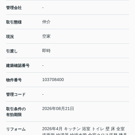
-
管理会社
仲介
取引態様
空家
現況
即時
引渡し
-
建築確認番号
103708400
物件番号
-
管理コード
2026年08月21日
取引条件の
有効期限
2026年4月 キッチン 浴室 トイレ 壁 床 全室
リフォーム
洗面所 給湯器 給排水管 全室クロス張替 建具