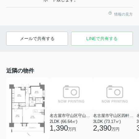
情報の見方
メールで共有する
LINEで共有する
近隣の物件
名古屋市守山区守山２丁目
名古屋市守山区四軒家２丁目
2LDK (66.64㎡)
3LDK (73.17㎡)
3
1,390
2,390
万円
万円