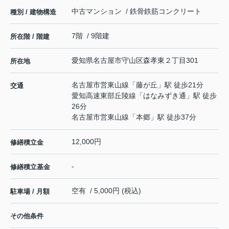
中古マンション / 鉄骨鉄筋コンクリート
種別 / 建物構造
7階 / 9階建
所在階 / 階建
愛知県
名古屋市守山区
森孝東
２丁目301
所在地
名古屋市営東山線
「
藤が丘
」駅 徒歩21分
交通
愛知高速東部丘陵線
「
はなみずき通
」駅 徒歩
26分
名古屋市営東山線
「
本郷
」駅 徒歩37分
12,000円
修繕積立金
-
修繕積立基金
空有 / 5,000円 (税込)
駐車場 / 月額
その他条件