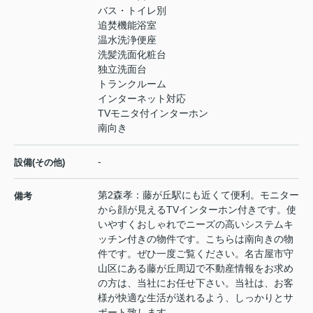
バス・トイレ別
追焚機能浴室
温水洗浄便座
洗髪洗面化粧台
独立洗面台
トランクルーム
インターネット対応
TVモニタ付インターホン
南向き
-
設備(その他)
第2森孝：藤が丘駅にも近くて便利。モニター
備考
から顔が見えるTVインターホン付きです。使
いやすくおしゃれでニーズの高いシステムキ
ッチン付きの物件です。こちらは南向きの物
件です。ぜひ一度ご覧ください。名古屋市守
山区にある藤が丘周辺で不動産情報をお求め
の方は、当社にお任せ下さい。当社は、お客
様が快適な生活が送れるよう、しっかりとサ
ポート致します。