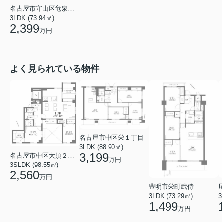
名古屋市守山区竜泉寺１丁目
3LDK (73.94㎡)
2,399
万円
よく見られている物件
名古屋市中区栄１丁目
3LDK (88.90㎡)
3,199
名古屋市中区大須２丁目
万円
3SLDK (98.55㎡)
2,560
万円
豊明市栄町武侍
3LDK (73.29㎡)
3
1,499
万円