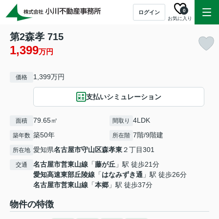
0
ログイン
お気に入り
第2森孝 715
1,399
万円
1,399万円
価格
支払いシミュレーション
79.65㎡
4LDK
面積
間取り
築50年
7階/9階建
築年数
所在階
愛知県
名古屋市守山区
森孝東
２丁目301
所在地
名古屋市営東山線
「
藤が丘
」駅 徒歩21分
交通
愛知高速東部丘陵線
「
はなみずき通
」駅 徒歩26分
名古屋市営東山線
「
本郷
」駅 徒歩37分
物件の特徴