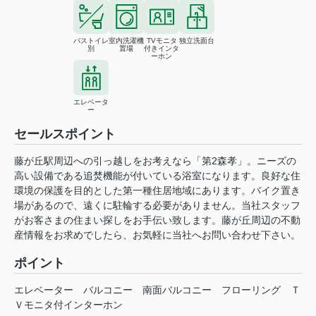
バストイレ
室内洗濯機
TVモニタ
独立洗面台
別
置場
付きインタ
ーホン
エレベータ
ー
セールスポイント
藤が丘駅周辺への引っ越しをお考えなら「第2森孝」。ニーズの
高い設備である追焚機能が付いている浴室になります。良好な住
環境の保護を目的とした第一種住居地域にあります。バイク置き
場があるので、遠くに駐輪する必要がありません。当社スタッフ
がお客さまの住まい探しをお手伝い致します。藤が丘周辺の不動
産情報をお求めでしたら、お気軽に当社へお問い合わせ下さい。
ポイント
エレベーター
バルコニー
南面バルコニー
フローリング
Ｔ
Ｖモニタ付インターホン