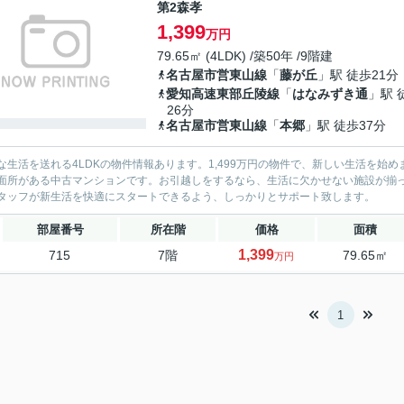
第2森孝
1,399
万円
79.65㎡ (4LDK) /築50年 /9階建
名古屋市営東山線
「
藤が丘
」駅 徒歩21分
愛知高速東部丘陵線
「
はなみずき通
」駅 
26分
名古屋市営東山線
「
本郷
」駅 徒歩37分
な生活を送れる4LDKの物件情報あります。1,499万円の物件で、新しい生活を
面所がある中古マンションです。お引越しをするなら、生活に欠かせない施設が揃
タッフが新生活を快適にスタートできるよう、しっかりとサポート致します。
部屋番号
所在階
価格
面積
1,399
715
7階
79.65㎡
万円
1