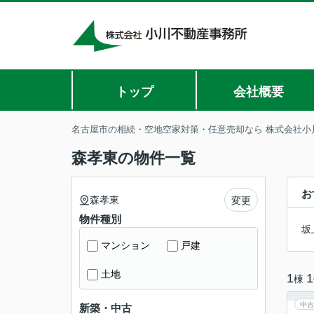
トップ
会社概要
名古屋市の相続・空地空家対策・任意売却なら 株式会社小
森孝東の物件一覧
お
森孝東
変更
物件種別
坂
マンション
戸建
土地
1
1
棟
中古
新築・中古