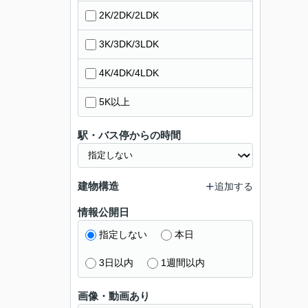
2K/2DK/2LDK
3K/3DK/3LDK
4K/4DK/4LDK
5K以上
駅・バス停からの時間
建物構造
追加する
情報公開日
指定しない
本日
3日以内
1週間以内
画像・動画あり