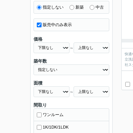
指定しない
新築
中古
販売中のみ表示
価格
～
快適
立洗
築年数
社ス
面積
～
間取り
ワンルーム
1K/1DK/1LDK