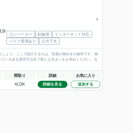
徒歩
エレベーター
駐輪場
インターネット対応
バイク置場あり
公共下水
始めましょう。ここで紹介するのは、部屋が南向きの物件です。独
っている名古屋市守山区で新たな住まいをお求めください。当
間取り
詳細
お気に入り
4LDK
詳細を見る
追加する