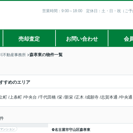
営業時間：9:00～18:00 定休日：土・日・祝（
売却査定
お問い合わせ
会
森孝東の物件一覧
川不動産事務所
すすめのエリア
上町
/
上条町
/
中央台
/
千代田橋
/
栄
/
新栄
/
正木
/
成願寺
/
志賀本通
/
中央通
件
マンション
名古屋市守山区
森孝東