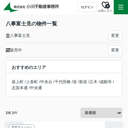
0
ログイン
お気に入り
八事富士見の物件一覧
八事富士見
変更
販売中
変更
おすすめのエリア
坂上町
/
上条町
/
中央台
/
千代田橋
/
栄
/
新栄
/
正木
/
成願寺
/
志賀本通
/
中央通
2
棟
2
件
中古マンション