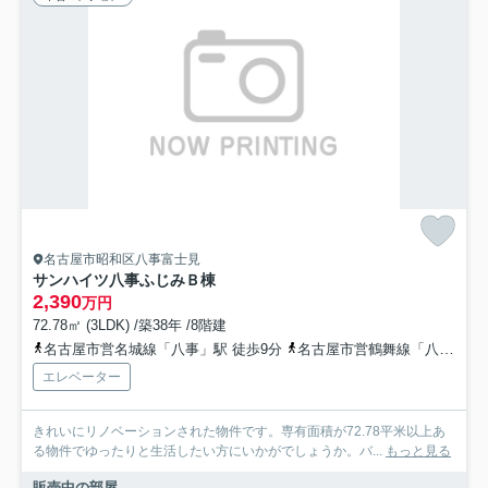
名古屋市昭和区八事富士見
サンハイツ八事ふじみＢ棟
2,390
万円
72.78㎡ (3LDK) /築38年 /8階建
名古屋市営名城線「八事」駅 徒歩9分
名古屋市営鶴舞線「八事」駅 徒歩9分
エレベーター
きれいにリノベーションされた物件です。専有面積が72.78平米以上あ
る物件でゆったりと生活したい方にいかがでしょうか。バ...
もっと見る
販売中の部屋