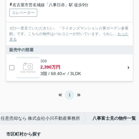
名古屋市営名城線「八事日赤」駅 徒歩9分
エレベーター
ぜひ一度見ていただきたい、「ライオンズマンション八事ガーデン参番
館」です。こちらの物件はバルコニーが付いています。うれし...
もっと
見る
販売中の部屋
308
2,390万円
3階 / 68.40㎡ / 3LDK
1
任意売却なら 株式会社小川不動産事務所
八事富士見の物件一覧
市区町村から探す