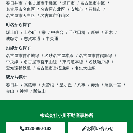
春日井市
名古屋市千種区
瀬戸市
名古屋市中区
名古屋市名東区
名古屋市北区
安城市
豊橋市
名古屋市天白区
名古屋市守山区
町名から探す
坂上町
上条町
栄
中央台
千代田橋
新栄
正木
成願寺
志賀本通
中央通
沿線から探す
名古屋市営名城線
名鉄名古屋本線
名古屋市営鶴舞線
中央線
名古屋市営東山線
東海道本線
名鉄瀬戸線
愛知環状鉄道
名古屋市営桜通線
名鉄犬山線
駅から探す
春日井
高蔵寺
大曽根
星ヶ丘
八事
赤池
尾張一宮
金山
神領
瓢箪山
株式会社小川不動産事務所
0120-960-182
お問い合わせ