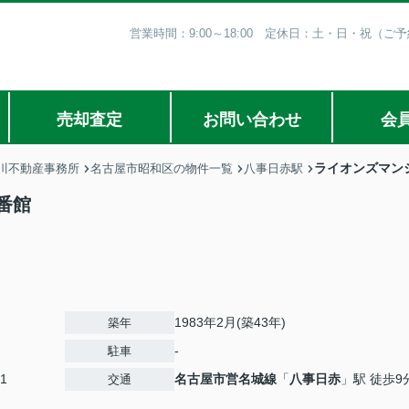
営業時間：9:00～18:00 定休日：土・日・祝（
売却査定
お問い合わせ
会
ライオンズマン
川不動産事務所
名古屋市昭和区の物件一覧
八事日赤駅
番館
1983年2月(築43年)
築年
-
駐車
1
名古屋市営名城線
「
八事日赤
」駅 徒歩9
交通