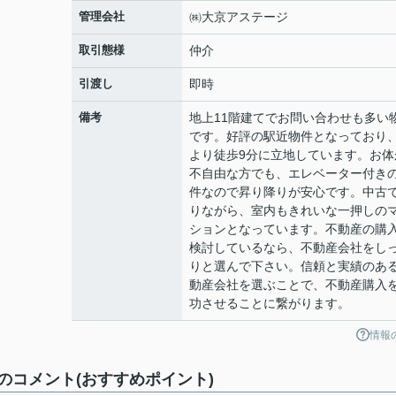
管理会社
㈱大京アステージ
取引態様
仲介
引渡し
即時
備考
地上11階建てでお問い合わせも多い
です。好評の駅近物件となっており
より徒歩9分に立地しています。お体
不自由な方でも、エレベーター付き
件なので昇り降りが安心です。中古
りながら、室内もきれいな一押しの
ションとなっています。不動産の購
検討しているなら、不動産会社をし
りと選んで下さい。信頼と実績のあ
動産会社を選ぶことで、不動産購入
功させることに繋がります。
情報
コメント(おすすめポイント)