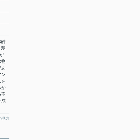
物件
、駅
が
の物
であ
マン
入を
っか
る不
を成
の見方