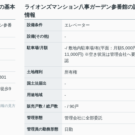
の基本
ライオンズマンション八事ガーデン参番館の
情報
ン参番
設備条件
エレベーター
設備(その他)
-
駐車場/月額
-/ 敷地内駐車場/有(平面：月額5,000
11,000円) ※空き状況は管理会社へ
認
土地権利
所有権
801
国土法届出
-
 徒歩9
用途地域
-
情報の見方
販売戸数 / 総戸数
- / 90戸
管理形態
管理会社に全部委託
管理員の勤務形態
日勤