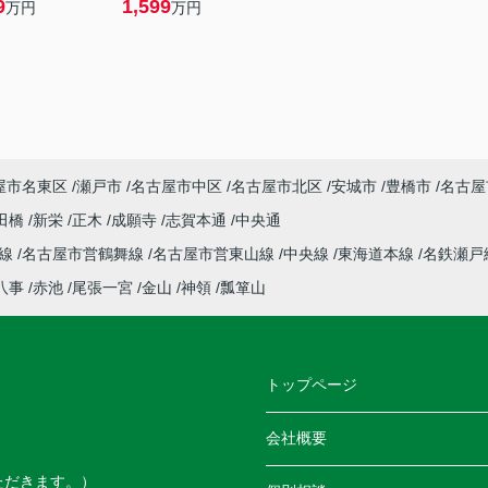
9
1,599
万円
万円
屋市名東区
瀬戸市
名古屋市中区
名古屋市北区
安城市
豊橋市
名古屋
田橋
新栄
正木
成願寺
志賀本通
中央通
本線
名古屋市営鶴舞線
名古屋市営東山線
中央線
東海道本線
名鉄瀬戸
八事
赤池
尾張一宮
金山
神領
瓢箪山
トップページ
会社概要
ただきます。）