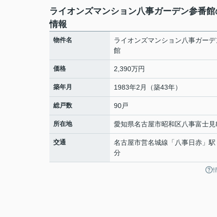
ライオンズマンション八事ガーデン参番館
情報
物件名
ライオンズマンション八事ガーデ
館
価格
2,390万円
築年月
1983年2月（築43年）
総戸数
90戸
所在地
愛知県
名古屋市昭和区
八事富士見
交通
名古屋市営名城線
「
八事日赤
」駅
分