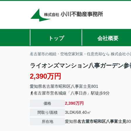
トップ
会社概要
名古屋市の相続・空地空家対策・任意売却なら 株式会社小
ライオンズマンション八事ガーデン参
2,390万円
愛知県
名古屋市昭和区
八事富士見
801
名古屋市営名城線「八事日赤」駅徒歩9分
2,390万円
価格
3LDK/68.40㎡
間取り/面積
愛知県
名古屋市昭和区
八事富士見
80
所在地