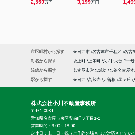
2,560
3,199
1,49
万円
万円
市区町村から探す
春日井市
名古屋市千種区
名古
町名から探す
坂上町
上条町
栄
中央台
千代
沿線から探す
名古屋市営名城線
名鉄名古屋
駅から探す
春日井
高蔵寺
大曽根
星ヶ丘
株式会社小川不動産事務所
〒461-0034
愛知県名古屋市東区豊前町３丁目1-2
営業時間：
9:00～18:00
定休日：
土・日・祝（ご予約の場合はご対応させてい