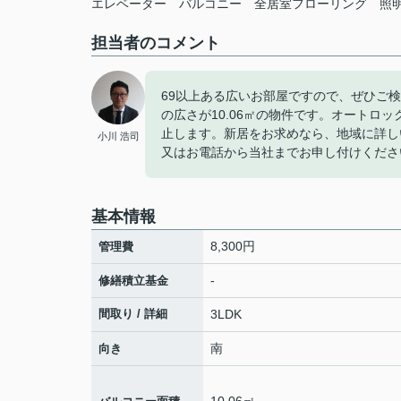
エレベーター
バルコニー
全居室フローリング
照
担当者のコメント
69以上ある広いお部屋ですので、ぜひご
の広さが10.06㎡の物件です。オートロ
止します。新居をお求めなら、地域に詳し
小川 浩司
又はお電話から当社までお申し付けくださ
基本情報
8,300円
管理費
-
修繕積立基金
間取り / 詳細
3LDK
南
向き