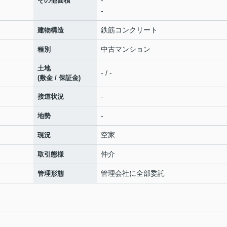
-
その他面積
-
鉄筋コンクリート
建物構造
中古マンション
種別
土地
- / -
(敷金 / 保証金)
-
接道状況
-
地勢
空家
現況
仲介
取引態様
管理会社に全部委託
管理形態