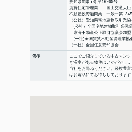
愛知県知事 (8) 第16969号
賃貸住宅管理業 国土交通大臣（2
不動産投資顧問業 一般ー第134
（公社）愛知県宅地建物取引業協
(公社）全国宅地建物取引業保
東海不動産公正取引協議会加盟
(一社)全国賃貸不動産管理業協
（一社）全国任意売却協会
備考
ここでご紹介している中古マンシ
き浴室がある物件はいかがでしょ
当社をお尋ねください。経験豊富
はお電話にてお待ちしております