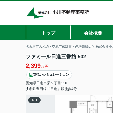
トップ
会社概要
名古屋市の相続・空地空家対策・任意売却なら 株式会社小
ファミール日進三番館 502
2,399
万円
支払いシミュレーション
愛知県
日進市
栄
２丁目110
名鉄豊田線「日進」駅徒歩4分
1
/
11