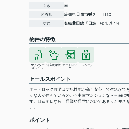
南
向き
愛知県
日進市
栄
２丁目110
所在地
名鉄豊田線
「
日進
」駅 徒歩4分
交通
物件の特徴
カウンター
浴室乾燥機
オートロッ
エレベータ
キッチン
ク
ー
セールスポイント
オートロック設備は防犯性能が高く安心して生活がで
んな人が住んでいるのかも中古マンションなら事前に
す。日進周辺なら、通勤や通学においてあまり不便さ
い。
ポイント