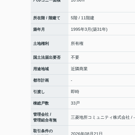
10.06㎡
バルコニー面積
5階 / 11階建
所在階 / 階建て
1995年3月(築31年)
築年月
所有権
土地権利
不要
国土法届出要否
近隣商業
用途地域
-
都市計画
即時
引渡し
33戸
棟総戸数
管理会社 /
三菱地所コミュニティ株式会社 / -
管理組合有無
取引条件の
2026年08月21日