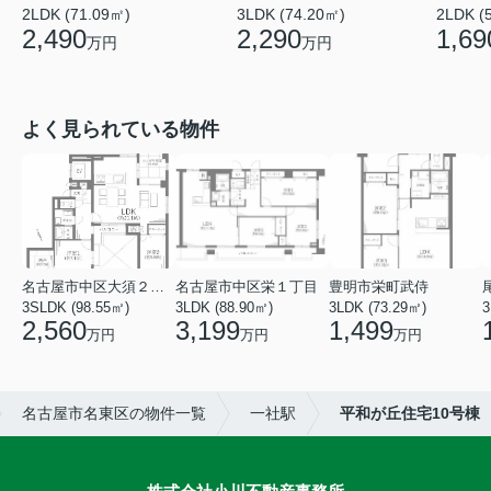
2LDK (71.09㎡)
3LDK (74.20㎡)
2LDK (
2,490
2,290
1,69
万円
万円
よく見られている物件
名古屋市中区大須２丁目
名古屋市中区栄１丁目
豊明市栄町武侍
3SLDK (98.55㎡)
3LDK (88.90㎡)
3LDK (73.29㎡)
3
2,560
3,199
1,499
万円
万円
万円
名古屋市名東区の物件一覧
一社駅
平和が丘住宅10号棟