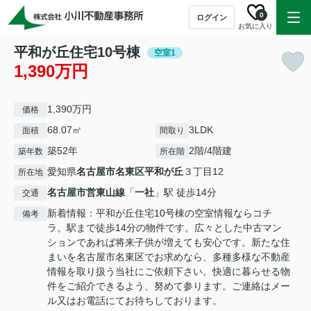
0
ログイン
お気に入り
平和が丘住宅10号棟
空室1
1,390万円
1,390万円
価格
68.07㎡
3LDK
面積
間取り
築52年
2階/4階建
築年数
所在階
愛知県
名古屋市名東区
平和が丘
３丁目12
所在地
名古屋市営東山線
「
一社
」駅 徒歩14分
交通
新着情報：平和が丘住宅10号棟の空室情報ならコチ
備考
ラ。駅まで徒歩14分の物件です。広々とした中古マン
ションであれば将来子供が増えても安心です。新たな住
まいを名古屋市名東区でお求めなら、多種多様な不動産
情報を取り扱う当社にご依頼下さい。快適に暮らせる物
件をご紹介できるよう、努めて参ります。ご連絡はメー
ル又はお電話にてお待ちしております。