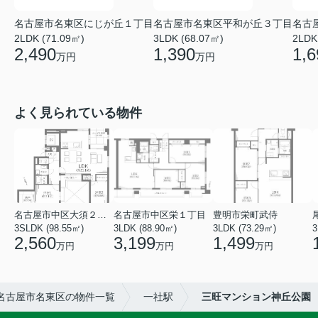
名古屋市名東区にじが丘１丁目
名古屋市名東区平和が丘３丁目
名古
2LDK (71.09㎡)
3LDK (68.07㎡)
2LDK
2,490
1,390
1,6
万円
万円
よく見られている物件
名古屋市中区大須２丁目
名古屋市中区栄１丁目
豊明市栄町武侍
3SLDK (98.55㎡)
3LDK (88.90㎡)
3LDK (73.29㎡)
3
2,560
3,199
1,499
万円
万円
万円
名古屋市名東区の物件一覧
一社駅
三旺マンション神丘公園