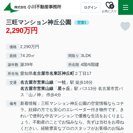
0
ログイン
お気に入り
三旺マンション神丘公園
空室1
2,290万円
2,290万円
価格
74.20㎡
3LDK
面積
間取り
築39年
4階/6階建
築年数
所在階
愛知県
名古屋市名東区
神丘町
２丁目17
所在地
名古屋市営東山線
「
一社
」駅 徒歩18分
交通
名古屋市営東山線
「
星ヶ丘
」駅 バス13分 名古屋市営バ
ス「山ノ神」 停歩4分
新着情報：三旺マンション神丘公園の空室情報ならコチ
備考
ラ。妊婦の方でも安心のエレベーター付き物件です。き
れいで便利な中古マンションで優雅な生活をおくりまし
ょう。不動産のことでお悩みなら、先ずは当社をお尋ね
ください。経験豊富なプロのスタッフがお客様のお悩み