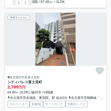
8階 / 87.85㎡ / 3LDK
中古マンション
名古屋市中区富士見町
シティパレス富士見町
2,799
万円
64.98㎡ (2LDK) /築41年 /14階建
名古屋市営名城線「東別院」駅 徒歩5分
名古屋市営鶴舞線「上前津」駅 徒歩6分
エレベーター
駐輪場
オートロック
宅配ボックス