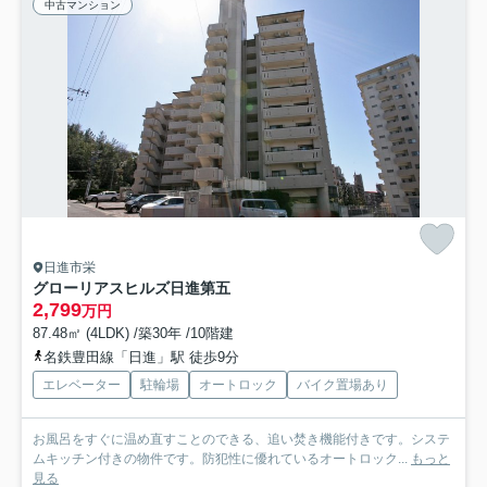
中古マンション
日進市栄
グローリアスヒルズ日進第五
2,799
万円
87.48㎡ (4LDK) /築30年 /10階建
名鉄豊田線「日進」駅 徒歩9分
エレベーター
駐輪場
オートロック
バイク置場あり
お風呂をすぐに温め直すことのできる、追い焚き機能付きです。システ
ムキッチン付きの物件です。防犯性に優れているオートロック...
もっと
見る