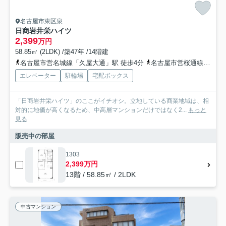
名古屋市東区泉
日商岩井栄ハイツ
2,399
万円
58.85㎡ (2LDK) /築47年 /14階建
名古屋市営名城線「久屋大通」駅 徒歩4分
名古屋市営桜通線「久屋大通」駅 徒歩4分
エレベーター
駐輪場
宅配ボックス
「日商岩井栄ハイツ」のここがイチオシ。立地している商業地域は、相
対的に地価が高くなるため、中高層マンションだけではなく2...
もっと
見る
販売中の部屋
1303
2,399万円
13階 / 58.85㎡ / 2LDK
中古マンション