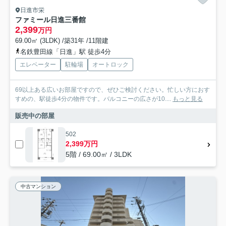
日進市栄
ファミール日進三番館
2,399
万円
69.00㎡ (3LDK) /築31年 /11階建
名鉄豊田線「日進」駅 徒歩4分
エレベーター
駐輪場
オートロック
69以上ある広いお部屋ですので、ぜひご検討ください。忙しい方におす
すめの、駅徒歩4分の物件です。バルコニーの広さが10....
もっと見る
販売中の部屋
502
2,399万円
5階 / 69.00㎡ / 3LDK
中古マンション