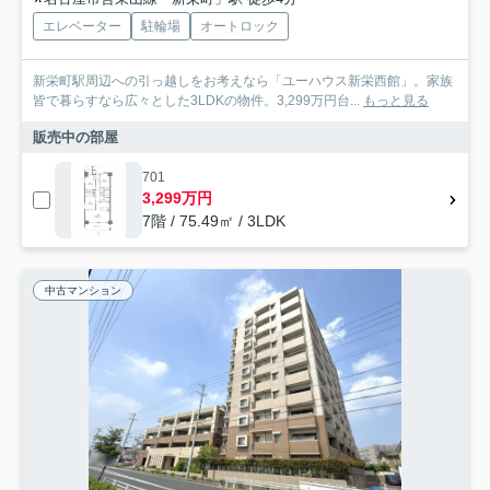
エレベーター
駐輪場
オートロック
新栄町駅周辺への引っ越しをお考えなら「ユーハウス新栄西館」。家族
皆で暮らすなら広々とした3LDKの物件。3,299万円台...
もっと見る
販売中の部屋
701
3,299万円
7階 / 75.49㎡ / 3LDK
中古マンション