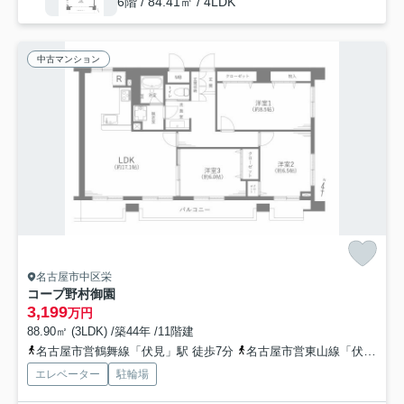
6階 / 84.41㎡ / 4LDK
中古マンション
名古屋市中区栄
コープ野村御園
3,199
万円
88.90㎡ (3LDK) /築44年 /11階建
名古屋市営鶴舞線「伏見」駅 徒歩7分
名古屋市営東山線「伏見」駅 徒歩7分
エレベーター
駐輪場