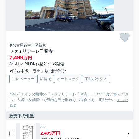
名古屋市中川区新家
ファミリアーレ千音寺
2,499
万円
84.41㎡ (4LDK) /築21年 /9階建
関西本線「春田」駅 徒歩20分
エレベーター
駐輪場
オートロック
宅配ボックス
当社イチオシの物件の「ファミリアーレ千音寺」。ぜひ一度ご覧くださ
い。入浴中や就寝中で荷物を受け取れない場合でも、宅配ボッ...
もっと
見る
販売中の部屋
601
2,499万円