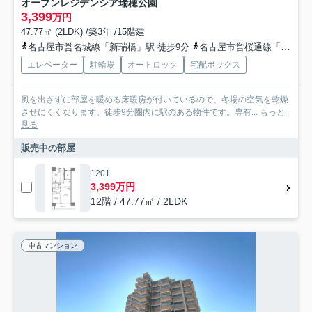
オープンレジデンシア瑞穂公園
3,399
万円
47.77㎡ (2LDK) /築3年 /15階建
名古屋市営名城線「新瑞橋」駅 徒歩9分
名古屋市営桜通線「新瑞橋」駅 徒歩9分
エレベーター
駐輪場
オートロック
宅配ボックス
風を出さずに部屋を暖める床暖房が付いているので、冬場の空気を乾燥
させにくくなります。徒歩9分圏内に駅のある物件です。専有...
もっと
見る
販売中の部屋
1201
3,399万円
12階 / 47.77㎡ / 2LDK
中古マンション