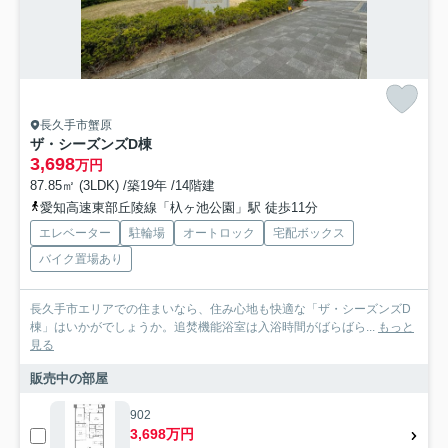
長久手市蟹原
ザ・シーズンズD棟
3,698
万円
87.85㎡ (3LDK) /築19年 /14階建
愛知高速東部丘陵線「杁ヶ池公園」駅 徒歩11分
エレベーター
駐輪場
オートロック
宅配ボックス
バイク置場あり
長久手市エリアでの住まいなら、住み心地も快適な「ザ・シーズンズD
棟」はいかがでしょうか。追焚機能浴室は入浴時間がばらばら...
もっと
見る
販売中の部屋
902
3,698万円