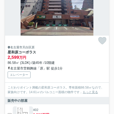
名古屋市天白区原
星和原コーポラス
2,599
万円
86.58㎡ (3LDK) /築45年 /10階建
名古屋市営鶴舞線「原」駅 徒歩1分
エレベーター
こだわりポイント満載の星和原コーポラス。専有面積86.58㎡なので、
家族向けです。14.61㎡のバルコニー面積の物件です...
もっと見る
販売中の部屋
402