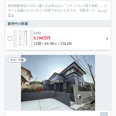
東別院駅周辺への引っ越しをお考えなら「シティパレス富士見町」。リ
モート会議のようにすぐに応対できないときでも、宅配ボック...
もっと
見る
販売中の部屋
1202
2,799万円
12階 / 64.98㎡ / 2SLDK
中古一戸建