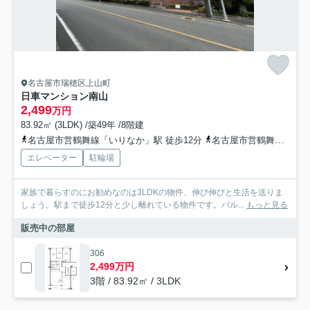
名古屋市瑞穂区上山町
日車マンション南山
2,499
万円
83.92㎡ (3LDK) /築49年 /8階建
名古屋市営鶴舞線「いりなか」駅 徒歩12分
名古屋市営鶴舞線「八事」駅 徒歩17分
エレベーター
駐輪場
家族で暮らすのにお勧めなのは3LDKの物件、伸び伸びと生活を送りま
しょう。駅まで徒歩12分と少し離れている物件です。バル...
もっと見る
販売中の部屋
306
2,499万円
3階 / 83.92㎡ / 3LDK