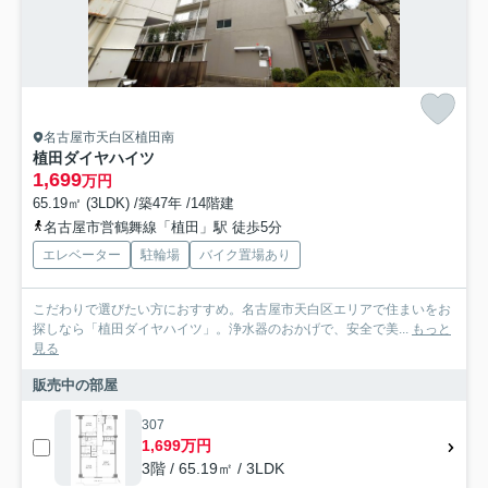
名古屋市天白区植田南
植田ダイヤハイツ
1,699
万円
65.19㎡ (3LDK) /築47年 /14階建
名古屋市営鶴舞線「植田」駅 徒歩5分
エレベーター
駐輪場
バイク置場あり
こだわりで選びたい方におすすめ。名古屋市天白区エリアで住まいをお
探しなら「植田ダイヤハイツ」。浄水器のおかげで、安全で美...
もっと
見る
販売中の部屋
307
1,699万円
3階 / 65.19㎡ / 3LDK