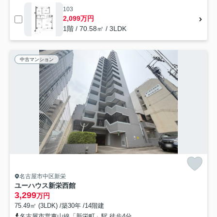
103
2,099万円
1階 / 70.58㎡ / 3LDK
中古マンション
名古屋市中区新栄
ユーハウス新栄西館
3,299
万円
75.49㎡ (3LDK) /築30年 /14階建
名古屋市営東山線「新栄町」駅 徒歩4分