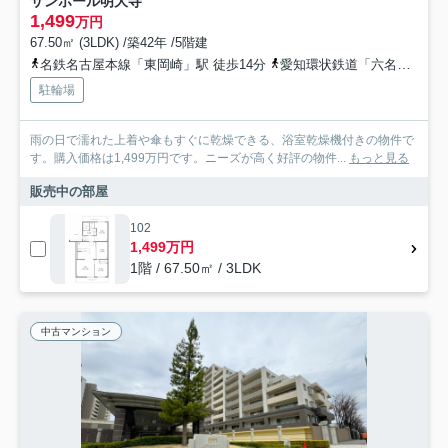
サンポール明大寺
1,499
万円
67.50㎡ (3LDK) /築42年 /5階建
名鉄名古屋本線「東岡崎」駅 徒歩14分
愛知環状鉄道「六名」駅 徒歩17分
駐輪場
雨の日で濡れた上着や傘もすぐに乾燥できる、浴室乾燥機付きの物件で
す。購入価格は1,499万円です。ニーズが高く好評の物件...
もっと見る
販売中の部屋
102
1,499万円
1階 / 67.50㎡ / 3LDK
中古マンション