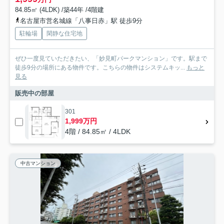
84.85㎡ (4LDK) /築44年 /4階建
名古屋市営名城線「八事日赤」駅 徒歩9分
駐輪場
閑静な住宅地
ぜひ一度見ていただきたい、「妙見町パークマンション」です。駅まで
徒歩9分の場所にある物件です。こちらの物件はシステムキッ...
もっと
見る
販売中の部屋
301
1,999万円
4階 / 84.85㎡ / 4LDK
中古マンション