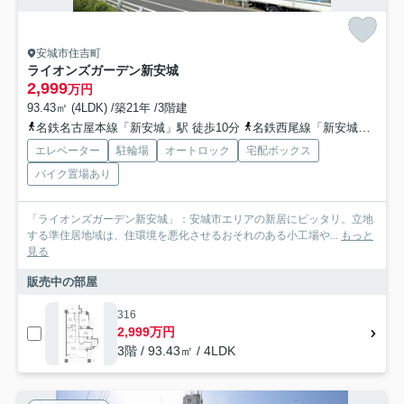
安城市住吉町
ライオンズガーデン新安城
2,999
万円
93.43㎡ (4LDK) /築21年 /3階建
名鉄名古屋本線「新安城」駅 徒歩10分
名鉄西尾線「新安城」駅 徒歩10分
エレベーター
駐輪場
オートロック
宅配ボックス
バイク置場あり
「ライオンズガーデン新安城」：安城市エリアの新居にピッタリ。立地
する準住居地域は、住環境を悪化させるおそれのある小工場や...
もっと
見る
販売中の部屋
316
2,999万円
3階 / 93.43㎡ / 4LDK