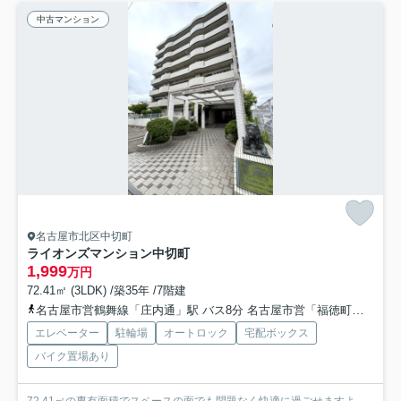
中古マンション
名古屋市北区中切町
ライオンズマンション中切町
1,999
万円
72.41㎡ (3LDK) /築35年 /7階建
名古屋市営鶴舞線「庄内通」駅 バス8分 名古屋市営「福徳町」 停歩5分
エレベーター
駐輪場
オートロック
宅配ボックス
バイク置場あり
72.41㎡の専有面積でスペースの面でも問題なく快適に過ごせますよ。