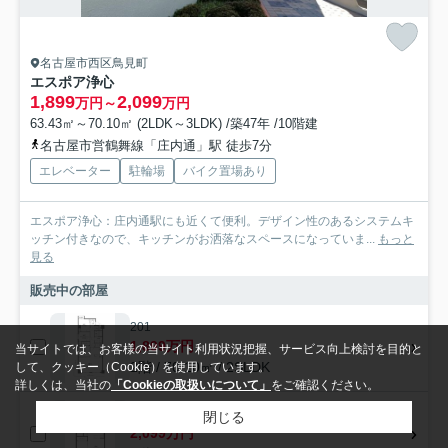
名古屋市西区鳥見町
エスポア浄心
1,899
2,099
万円～
万円
63.43㎡～70.10㎡ (2LDK～3LDK) /築47年 /10階建
名古屋市営鶴舞線「庄内通」駅 徒歩7分
エレベーター
駐輪場
バイク置場あり
エスポア浄心：庄内通駅にも近くて便利。デザイン性のあるシステムキ
ッチン付きなので、キッチンがお洒落なスペースになっていま...
もっと
見る
販売中の部屋
201
1,899万円
当サイトでは、お客様の当サイト利用状況把握、サービス向上検討を目的と
2階 / 70.10㎡ / 2SLDK
して、クッキー（Cookie）を使用しています。
詳しくは、当社の
「Cookieの取扱いについて」
をご確認ください。
902
閉じる
2,099万円