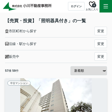
0
ログイン
お気に入り
【売買・投資】「照明器具付き」の一覧
市区町村から探す
変更
沿線・駅から探す
変更
販売中
変更
57
棟
59
件
中古マンション