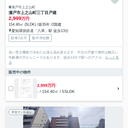
瀬戸市上之山町
瀬戸市上之山町三丁目戸建
2,999
万円
154.40㎡ (5LDK) /築35年 /2階建
愛知環状鉄道「八草」駅 徒歩13分
駐車2台可
集中浄化槽
追い焚き機能で冷めたお湯も温め直せます。中古の戸建て物件は幅広い
年齢層の方からニーズがあります。徒歩13分で駅へのアクセ...
もっと見
る
販売中の物件
2,999万円
- / 154.40㎡ / 5SLDK
中古マンション