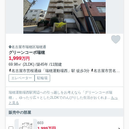
名古屋市瑞穂区瑞穂通
グリーンコーポ瑞穂
1,999
万円
69.98㎡ (2LDK) /築45年 /11階建
名古屋市営桜通線「瑞穂運動場西」駅 徒歩3分
名古屋市営名城線「新瑞橋」駅 徒歩12分
エレベーター
駐輪場
瑞穂運動場西駅周辺への引っ越しをお考えなら「グリーンコーポ瑞
穂」。ゆったり広々とした2LDKでのんびりした生活がおくれま...
もっ
と見る
販売中の部屋
603
1,999万円