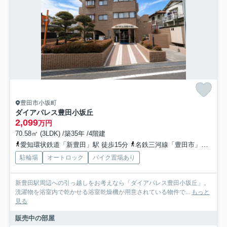
豊田市小坂町
ダイアパレス豊田小坂丘
2,099
万円
70.58㎡ (3LDK) /築35年 /4階建
愛知環状鉄道「新豊田」駅 徒歩15分
名鉄三河線「豊田市」駅 徒歩19分
駐輪場
オートロック
バイク置場あり
新豊田駅周辺への引っ越しをお考えなら「ダイアパレス豊田小坂丘」。
洗濯物を浴室内で乾かせる浴室乾燥機が用意されている物件で...
もっと
見る
販売中の部屋