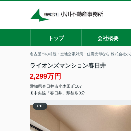
トップ
会社概要
名古屋市の相続・空地空家対策・任意売却なら 株式会社小
ライオンズマンション春日井
2,299万円
愛知県
春日井市
小木田町
107
中央線「春日井」駅徒歩9分
1
/
10