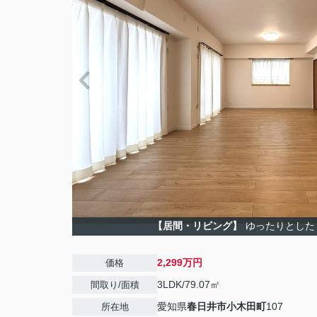
【居間・リビング】
ゆったりとした
2,299万円
価格
3LDK/79.07㎡
間取り/面積
愛知県
春日井市
小木田町
107
所在地