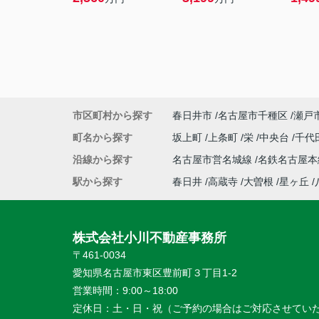
市区町村から探す
春日井市
名古屋市千種区
瀬戸
町名から探す
坂上町
上条町
栄
中央台
千代
沿線から探す
名古屋市営名城線
名鉄名古屋
駅から探す
春日井
高蔵寺
大曽根
星ヶ丘
株式会社小川不動産事務所
〒461-0034
愛知県名古屋市東区豊前町３丁目1-2
営業時間：
9:00～18:00
定休日：
土・日・祝（ご予約の場合はご対応させてい