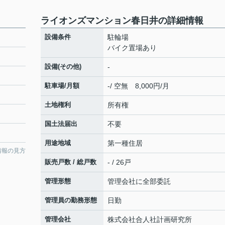
ライオンズマンション春日井の詳細情報
設備条件
駐輪場
バイク置場あり
設備(その他)
-
駐車場/月額
-/ 空無 8,000円/月
土地権利
所有権
国土法届出
不要
用途地域
第一種住居
情報の見方
販売戸数 / 総戸数
- / 26戸
管理形態
管理会社に全部委託
管理員の勤務形態
日勤
管理会社
株式会社合人社計画研究所