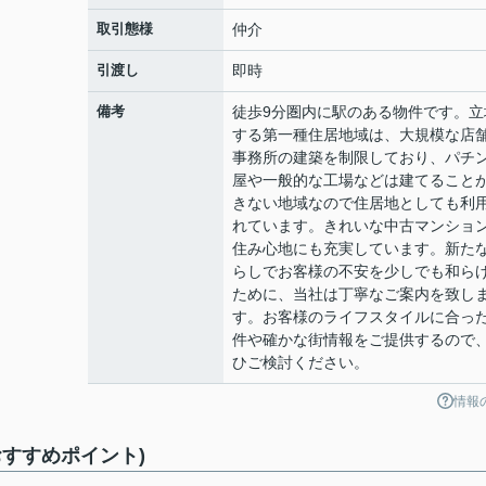
取引態様
仲介
引渡し
即時
備考
徒歩9分圏内に駅のある物件です。立
する第一種住居地域は、大規模な店
事務所の建築を制限しており、パチ
屋や一般的な工場などは建てること
きない地域なので住居地としても利
れています。きれいな中古マンショ
住み心地にも充実しています。新た
らしでお客様の不安を少しでも和ら
ために、当社は丁寧なご案内を致し
す。お客様のライフスタイルに合っ
件や確かな街情報をご提供するので
ひご検討ください。
情報
すすめポイント)