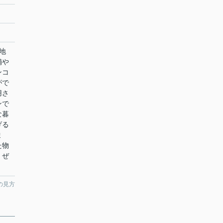
地
舗や
ンコ
がで
用さ
ンで
な暮
げる
ま
た物
、ぜ
の見方