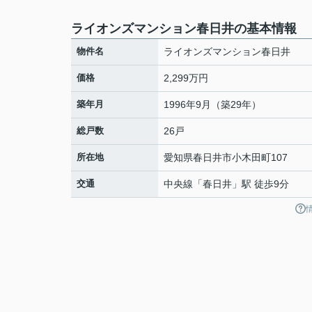
ライオンズマンション春日井の基本情報
物件名
ライオンズマンション春日井
価格
2,299万円
築年月
1996年9月（築29年）
総戸数
26戸
所在地
愛知県
春日井市
小木田町
107
交通
中央線
「
春日井
」駅 徒歩9分