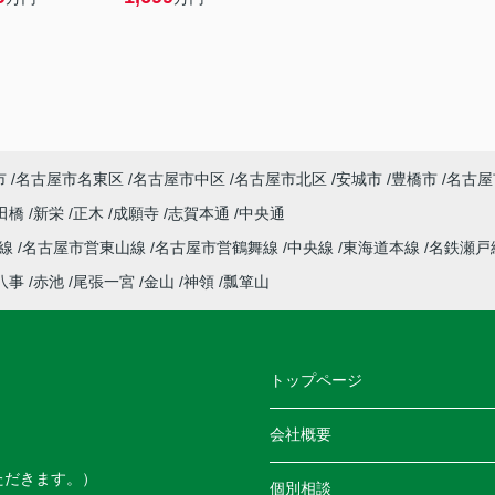
市
名古屋市名東区
名古屋市中区
名古屋市北区
安城市
豊橋市
名古屋
田橋
新栄
正木
成願寺
志賀本通
中央通
本線
名古屋市営東山線
名古屋市営鶴舞線
中央線
東海道本線
名鉄瀬戸
八事
赤池
尾張一宮
金山
神領
瓢箪山
トップページ
会社概要
ただきます。）
個別相談