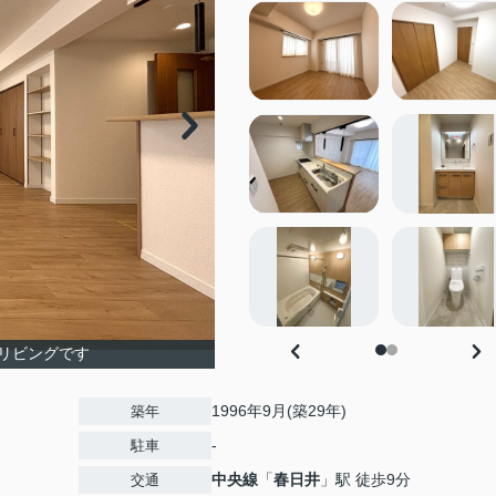
リビングです
1996年9月(築29年)
築年
-
駐車
中央線
「
春日井
」駅 徒歩9分
交通