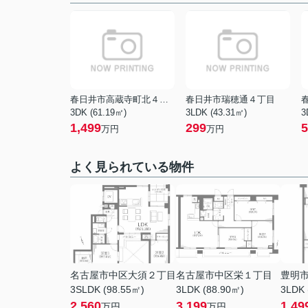
春日井市高蔵寺町北４丁目
春日井市瑞穂通４丁目
3DK (61.19㎡)
3LDK (43.31㎡)
3
1,499
299
5
万円
万円
よく見られている物件
名古屋市中区大須２丁目
名古屋市中区栄１丁目
豊明
3SLDK (98.55㎡)
3LDK (88.90㎡)
3LDK 
2,560
3,199
1,49
万円
万円