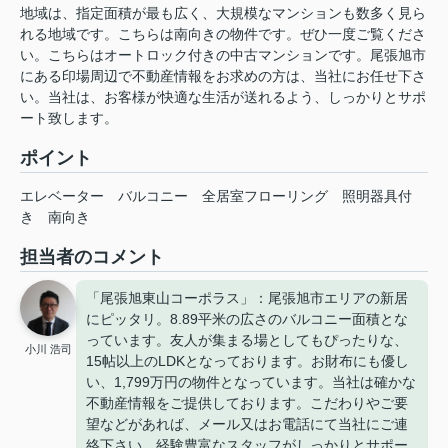
地域は、指定面積が最も広く、大規模なマンションも数多く見ら
れる地域です。こちらは南向きの物件です。ぜひ一度ご覧くださ
い。こちらはオートロック付きの中古マンションです。尾張旭市
にある印場周辺で不動産情報をお求めの方は、当社にお任せ下さ
い。当社は、お客様が快適な生活が送れるよう、しっかりとサポ
ート致します。
ポイント
エレベーター
バルコニー
全居室フローリング
照明器具付
き
南向き
担当者のコメント
「尾張旭東山コーポラス」：尾張旭市エリアの新居
にピッタリ。8.89平米の広さのバルコニー面積とな
っています。友人が集まる場としてもぴったりな、
小川 浩司
15帖以上のLDKとなっております。お財布にも優し
い、1,799万円の物件となっています。当社は確かな
不動産情報をご提供しております。こだわりやご要
望などがあれば、メール又はお電話にて当社にご連
絡下さい。経験豊富なスタッフがしっかりとサポー