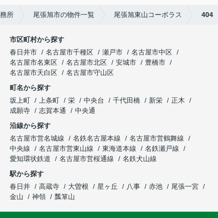
事務所
尾張旭市の物件一覧
尾張旭東山コーポラス
404
市区町村から探す
春日井市
名古屋市千種区
瀬戸市
名古屋市中区
名古屋市名東区
名古屋市北区
安城市
豊橋市
名古屋市天白区
名古屋市守山区
町名から探す
坂上町
上条町
栄
中央台
千代田橋
新栄
正木
成願寺
志賀本通
中央通
沿線から探す
名古屋市営名城線
名鉄名古屋本線
名古屋市営鶴舞線
中央線
名古屋市営東山線
東海道本線
名鉄瀬戸線
愛知環状鉄道
名古屋市営桜通線
名鉄犬山線
駅から探す
春日井
高蔵寺
大曽根
星ヶ丘
八事
赤池
尾張一宮
金山
神領
瓢箪山