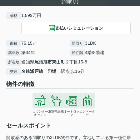
【間取り】
1,599万円
価格
支払いシミュレーション
75.15㎡
3LDK
面積
間取り
築34年
4階/8階建
築年数
所在階
愛知県
尾張旭市
東山町
２丁目15-8
所在地
名鉄瀬戸線
「
印場
」駅 徒歩16分
交通
物件の特徴
カウンター
浴室乾燥機
オートロッ
エレベータ
キッチン
ク
ー
セールスポイント
開放感のある間取りの3LDK物件です。立地している第一種住居