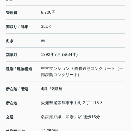
6,700円
管理費
3LDK
間取り / 詳細
南
向き
1992年7月 (築34年)
築年月
中古マンション / 鉄骨鉄筋コンクリート（一
種別 / 建物構造
部鉄筋コンクリート)
4階 / 8階建
所在階 / 階建
愛知県
尾張旭市
東山町
２丁目15-8
所在地
名鉄瀬戸線
「
印場
」駅 徒歩16分
交通
14,050円