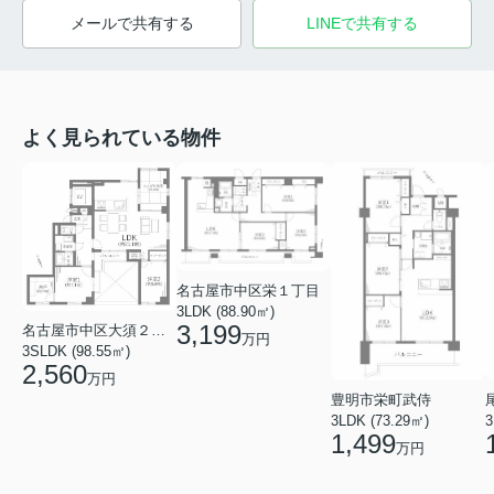
メールで共有する
LINEで共有する
よく見られている物件
名古屋市中区栄１丁目
3LDK (88.90㎡)
3,199
名古屋市中区大須２丁目
万円
3SLDK (98.55㎡)
2,560
万円
豊明市栄町武侍
3LDK (73.29㎡)
3
1,499
万円