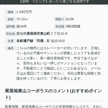
【居間・リビング】ゆったり過ごせる居間です
1,599万円
価格
75.15㎡
3LDK
面積
間取り
築34年
4階/8階建
築年数
所在階
愛知県
尾張旭市
東山町
２丁目15-8
所在地
名鉄瀬戸線
「
印場
」駅 徒歩16分
交通
こちらの物件にはエレベーターが付いています。立地し
備考
ているのが戸建やマンションが密集したエリアを形成す
ることが多い、第一種住居地域です。中古でありなが
ら、室内もきれいな一押しのマンションとなっていま
す。不動産のことで確認したいことがあるなら、メール
又はお電話にてご連絡ください。当社は豊富な経験と知
識を持っているので、丁寧にお答えします。
尾張旭東山コーポラスのコメント(おすすめポイン
ト)
新着情報：尾張旭東山コーポラスの空室情報ならコチラ。きれい