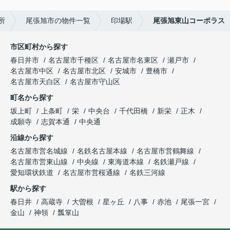
所
尾張旭市の物件一覧
印場駅
尾張旭東山コーポラス
市区町村から探す
春日井市
名古屋市千種区
名古屋市名東区
瀬戸市
名古屋市中区
名古屋市北区
安城市
豊橋市
名古屋市天白区
名古屋市守山区
町名から探す
坂上町
上条町
栄
中央台
千代田橋
新栄
正木
成願寺
志賀本通
中央通
沿線から探す
名古屋市営名城線
名鉄名古屋本線
名古屋市営鶴舞線
名古屋市営東山線
中央線
東海道本線
名鉄瀬戸線
愛知環状鉄道
名古屋市営桜通線
名鉄三河線
駅から探す
春日井
高蔵寺
大曽根
星ヶ丘
八事
赤池
尾張一宮
金山
神領
瓢箪山