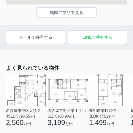
地図アプリで見る
メールで共有する
LINEで共有する
よく見られている物件
名古屋市中区大須２丁目
名古屋市中区栄１丁目
豊明市栄町武侍
3SLDK (98.55㎡)
3LDK (88.90㎡)
3LDK (73.29㎡)
3
2,560
3,199
1,499
万円
万円
万円