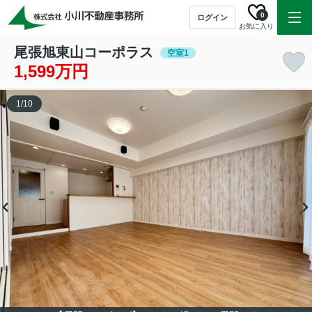
0
ログイン
お気に入り
尾張旭東山コーポラス
空室1
1,599万円
1
/
10