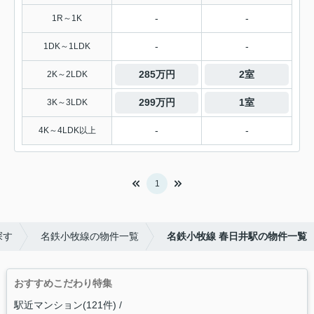
-
-
1R～1K
-
-
1DK～1LDK
285万円
2室
2K～2LDK
299万円
1室
3K～3LDK
-
-
4K～4LDK以上
1
探す
名鉄小牧線の物件一覧
名鉄小牧線 春日井駅の物件一覧
おすすめこだわり特集
駅近マンション(121件)