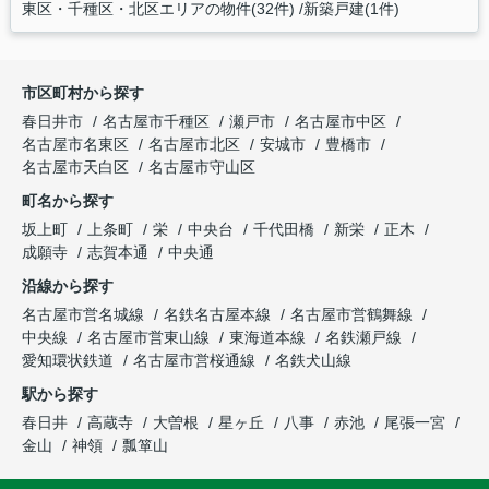
東区・千種区・北区エリアの物件(32件)
新築戸建(1件)
市区町村から探す
春日井市
名古屋市千種区
瀬戸市
名古屋市中区
名古屋市名東区
名古屋市北区
安城市
豊橋市
名古屋市天白区
名古屋市守山区
町名から探す
坂上町
上条町
栄
中央台
千代田橋
新栄
正木
成願寺
志賀本通
中央通
沿線から探す
名古屋市営名城線
名鉄名古屋本線
名古屋市営鶴舞線
中央線
名古屋市営東山線
東海道本線
名鉄瀬戸線
愛知環状鉄道
名古屋市営桜通線
名鉄犬山線
駅から探す
春日井
高蔵寺
大曽根
星ヶ丘
八事
赤池
尾張一宮
金山
神領
瓢箪山