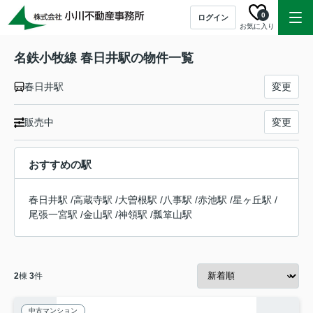
0
ログイン
お気に入り
名鉄小牧線 春日井駅の物件一覧
春日井駅
変更
販売中
変更
おすすめの駅
春日井駅
/
高蔵寺駅
/
大曽根駅
/
八事駅
/
赤池駅
/
星ヶ丘駅
/
尾張一宮駅
/
金山駅
/
神領駅
/
瓢箪山駅
2
棟
3
件
中古マンション