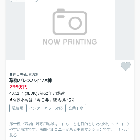
春日井市瑞穂通
瑞穂パレスハイツA棟
299
万円
43.31㎡ (3LDK) /築52年 /4階建
名鉄小牧線「春日井」駅 徒歩45分
駐輪場
インターネット対応
公共下水
第一種中高層住居専用地域は、住むことを目的とした地域なので、住み
やすい環境です。南面バルコニーがある中古マンションです。...
もっと
見る