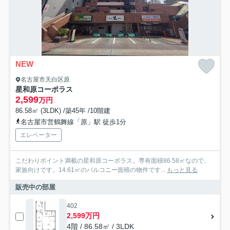
NEW
名古屋市天白区原
星和原コーポラス
2,599
万円
86.58㎡ (3LDK) /築45年 /10階建
名古屋市営鶴舞線「原」駅 徒歩1分
エレベーター
こだわりポイント満載の星和原コーポラス。専有面積86.58㎡なので、
家族向けです。14.61㎡のバルコニー面積の物件です...
もっと見る
販売中の部屋
402
2,599万円
4階 / 86.58㎡ / 3LDK