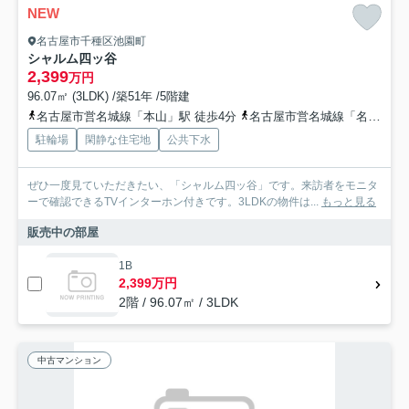
NEW
名古屋市千種区池園町
シャルム四ッ谷
2,399
万円
96.07㎡ (3LDK) /築51年 /5階建
名古屋市営名城線「本山」駅 徒歩4分
名古屋市営名城線「名古屋大学」駅 徒歩9分
駐輪場
閑静な住宅地
公共下水
ぜひ一度見ていただきたい、「シャルム四ッ谷」です。来訪者をモニタ
ーで確認できるTVインターホン付きです。3LDKの物件は...
もっと見る
販売中の部屋
1B
2,399万円
2階 / 96.07㎡ / 3LDK
中古マンション