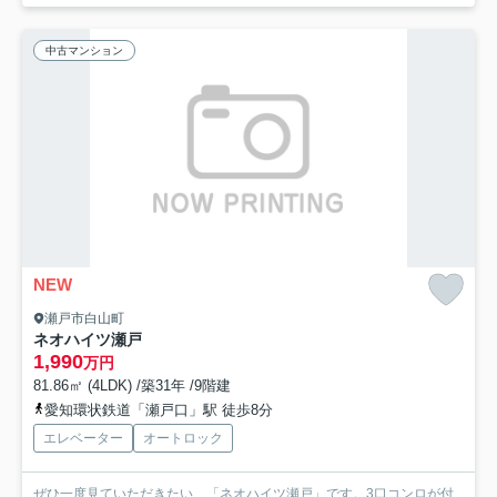
中古マンション
NEW
瀬戸市白山町
ネオハイツ瀬戸
1,990
万円
81.86㎡ (4LDK) /築31年 /9階建
愛知環状鉄道「瀬戸口」駅 徒歩8分
エレベーター
オートロック
ぜひ一度見ていただきたい、「ネオハイツ瀬戸」です。3口コンロが付