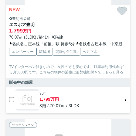
NEW
豊明市栄町
エスポア豊明
1,799
万円
70.07㎡ (3LDK) /築41年 /6階建
名鉄名古屋本線「前後」駅 徒歩5分
名鉄名古屋本線「中京競馬場前」駅 徒歩21分
エレベーター
駐輪場
閑静な住宅地
公共下水
TVインターホン付きなので、女性の方も安心です。駐車場利用代金は1
ヵ月5000円です。こちらの物件の浴室は追焚機能付きで...
もっと見る
販売中の部屋
304
1,799万円
3階 / 70.07㎡ / 3LDK
中古マンション