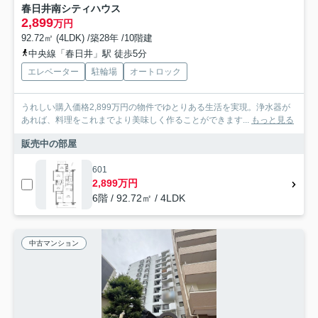
春日井南シティハウス
2,899
万円
92.72㎡ (4LDK) /築28年 /10階建
中央線「春日井」駅 徒歩5分
エレベーター
駐輪場
オートロック
うれしい購入価格2,899万円の物件でゆとりある生活を実現。浄水器が
あれば、料理をこれまでより美味しく作ることができます...
もっと見る
販売中の部屋
601
2,899万円
6階 / 92.72㎡ / 4LDK
中古マンション