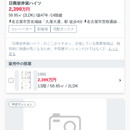
日商岩井栄ハイツ
2,399
万円
58.85㎡ (2LDK) /築47年 /14階建
名古屋市営名城線「久屋大通」駅 徒歩4分
名古屋市営桜通線「久屋大通」駅 徒歩4分
エレベーター
駐輪場
宅配ボックス
「日商岩井栄ハイツ」のここがイチオシ。立地している商業地域は、相
対的に地価が高くなるため、中高層マンションだけではなく2...
もっと
見る
販売中の部屋
1303
2,399万円
13階 / 58.85㎡ / 2LDK
中古マンション