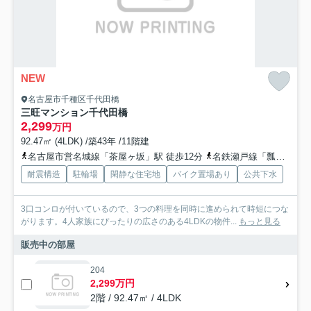
NEW
名古屋市千種区千代田橋
三旺マンション千代田橋
2,299
万円
92.47㎡ (4LDK) /築43年 /11階建
名古屋市営名城線「茶屋ヶ坂」駅 徒歩12分
名鉄瀬戸線「瓢箪山」駅 徒歩17分
耐震構造
駐輪場
閑静な住宅地
バイク置場あり
公共下水
3口コンロが付いているので、3つの料理を同時に進められて時短につな
がります。4人家族にぴったりの広さのある4LDKの物件...
もっと見る
販売中の部屋
204
2,299万円
2階 / 92.47㎡ / 4LDK