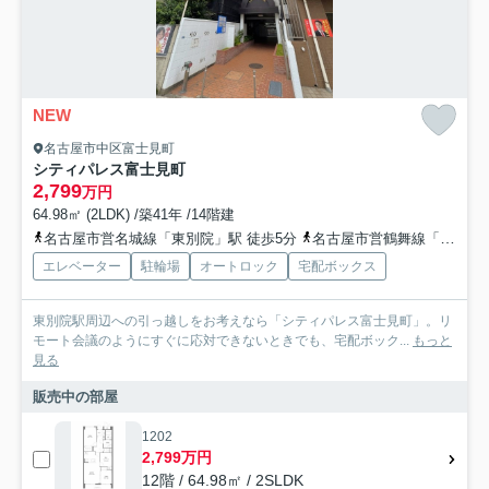
NEW
名古屋市中区富士見町
シティパレス富士見町
2,799
万円
64.98㎡ (2LDK) /築41年 /14階建
名古屋市営名城線「東別院」駅 徒歩5分
名古屋市営鶴舞線「上前津」駅 徒歩6分
エレベーター
駐輪場
オートロック
宅配ボックス
東別院駅周辺への引っ越しをお考えなら「シティパレス富士見町」。リ
モート会議のようにすぐに応対できないときでも、宅配ボック...
もっと
見る
販売中の部屋
1202
2,799万円
12階 / 64.98㎡ / 2SLDK