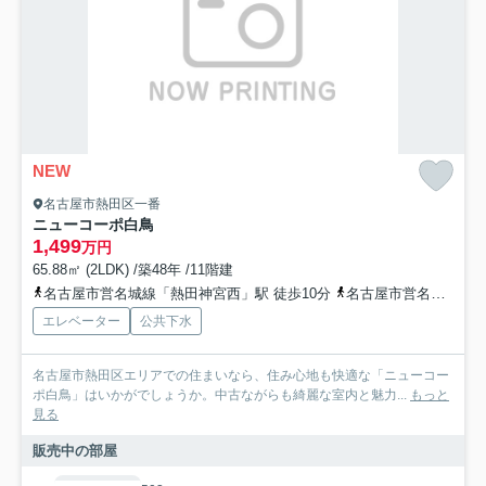
NEW
名古屋市熱田区一番
ニューコーポ白鳥
1,499
万円
65.88㎡ (2LDK) /築48年 /11階建
名古屋市営名城線「熱田神宮西」駅 徒歩10分
名古屋市営名城線「熱田神宮伝馬町」駅 徒歩14分
エレベーター
公共下水
名古屋市熱田区エリアでの住まいなら、住み心地も快適な「ニューコー
ポ白鳥」はいかがでしょうか。中古ながらも綺麗な室内と魅力...
もっと
見る
販売中の部屋