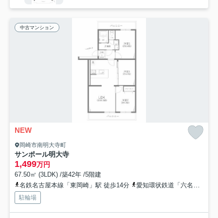
中古マンション
NEW
岡崎市南明大寺町
サンポール明大寺
1,499
万円
67.50㎡ (3LDK) /築42年 /5階建
名鉄名古屋本線「東岡崎」駅 徒歩14分
愛知環状鉄道「六名」駅 徒歩17分
駐輪場