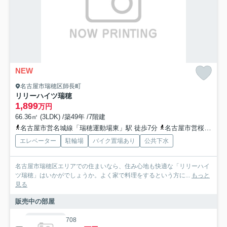
NEW
名古屋市瑞穂区師長町
リリーハイツ瑞穂
1,899
万円
66.36㎡ (3LDK) /築49年 /7階建
名古屋市営名城線「瑞穂運動場東」駅 徒歩7分
名古屋市営桜通線「瑞穂運動場西」駅 徒歩12分
エレベーター
駐輪場
バイク置場あり
公共下水
名古屋市瑞穂区エリアでの住まいなら、住み心地も快適な「リリーハイ
ツ瑞穂」はいかがでしょうか。よく家で料理をするという方に...
もっと
見る
販売中の部屋
708