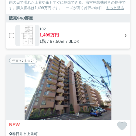
雨の日で濡れた上着や傘もすぐに乾燥できる、浴室乾燥機付きの物件で
す。購入価格は1,499万円です。ニーズが高く好評の物件...
もっと見る
販売中の部屋
102
1,499万円
1階 / 67.50㎡ / 3LDK
中古マンション
NEW
春日井市上条町