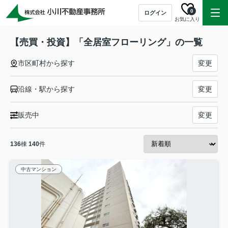
0
ログイン
お気に入り
【売買・投資】「全居室フローリング」の一覧
市区町村から探す
変更
沿線・駅から探す
変更
販売中
変更
136
棟
140
件
中古マンション