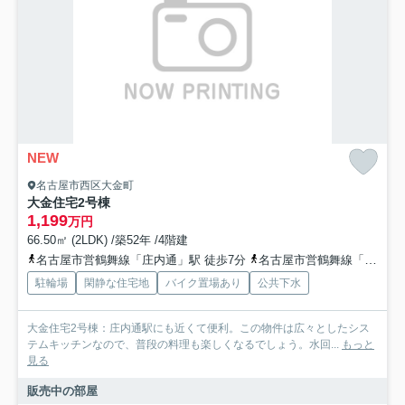
NEW
名古屋市西区大金町
大金住宅2号棟
1,199
万円
66.50㎡ (2LDK) /築52年 /4階建
名古屋市営鶴舞線「庄内通」駅 徒歩7分
名古屋市営鶴舞線「庄内緑地公園」駅 徒歩21分
駐輪場
閑静な住宅地
バイク置場あり
公共下水
大金住宅2号棟：庄内通駅にも近くて便利。この物件は広々としたシス
テムキッチンなので、普段の料理も楽しくなるでしょう。水回...
もっと
見る
販売中の部屋