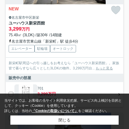
NEW
名古屋市中区新栄
ユーハウス新栄西館
3,299
万円
75.49㎡ (3LDK) /築30年 /14階建
名古屋市営東山線「新栄町」駅 徒歩4分
エレベーター
駐輪場
オートロック
新栄町駅周辺への引っ越しをお考えなら「ユーハウス新栄西館」。家族
皆で暮らすなら広々とした3LDKの物件。3,299万円台...
もっと見る
販売中の部屋
701
3,299万円
7階 / 75.49㎡ / 3LDK
当サイトでは、お客様の当サイト利用状況把握、サービス向上検討を目的と
して、クッキー（Cookie）を使用しています。
詳しくは、当社の
「Cookieの取扱いについて」
をご確認ください。
中古マンション
閉じる