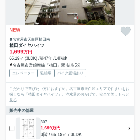
NEW
名古屋市天白区植田南
植田ダイヤハイツ
1,699
万円
65.19㎡ (3LDK) /築47年 /14階建
名古屋市営鶴舞線「植田」駅 徒歩5分
エレベーター
駐輪場
バイク置場あり
こだわりで選びたい方におすすめ。名古屋市天白区エリアで住まいをお
探しなら「植田ダイヤハイツ」。浄水器のおかげで、安全で美...
もっと
見る
販売中の部屋
307
1,699万円
3階 / 65.19㎡ / 3LDK