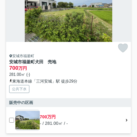
安城市福釜町
安城市福釜町犬田 売地
700
万円
281.00㎡ (-)
東海道本線「三河安城」駅 徒歩29分
公共下水
販売中の区画
700万円
- / 281.00㎡ / -