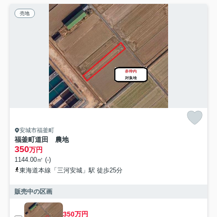
売地
安城市福釜町
福釜町道田 農地
350
万円
1144.00㎡ (-)
東海道本線「三河安城」駅 徒歩25分
販売中の区画
350万円