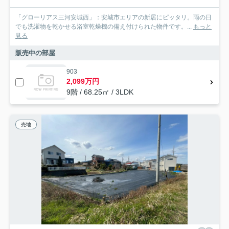
「グローリアス三河安城西」：安城市エリアの新居にピッタリ。雨の日
でも洗濯物を乾かせる浴室乾燥機の備え付けられた物件です。...
もっと
見る
販売中の部屋
903
2,099万円
9階 / 68.25㎡ / 3LDK
売地