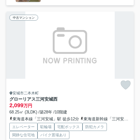
中古マンション
安城市二本木町
グローリアス三河安城西
2,099
万円
68.25㎡ (3LDK) /築28年 /10階建
東海道本線「三河安城」駅 徒歩12分
東海道新幹線「三河安城」駅 徒歩10分
エレベーター
駐輪場
宅配ボックス
防犯カメラ
閑静な住宅地
バイク置場あり