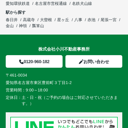
愛知環状鉄道
名古屋市営桜通線
名鉄犬山線
駅から探す
春日井
高蔵寺
大曽根
星ヶ丘
八事
赤池
尾張一宮
金山
神領
瓢箪山
株式会社小川不動産事務所
0120-960-182
お問い合わせ
〒461-0034
愛知県名古屋市東区豊前町３丁目1-2
営業時間：
9:00～18:00
定休日：
土・日・祝（ご予約の場合はご対応させていただきま
す。）