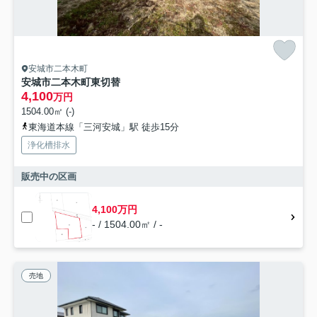
安城市二本木町
安城市二本木町東切替
4,100
万円
1504.00㎡ (-)
東海道本線「三河安城」駅 徒歩15分
浄化槽排水
販売中の区画
4,100万円
- / 1504.00㎡ / -
売地