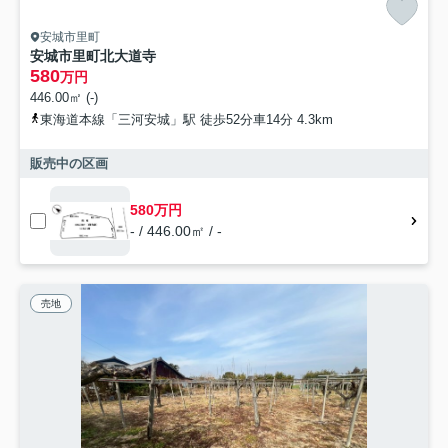
安城市里町
安城市里町北大道寺
580
万円
446.00㎡ (-)
東海道本線「三河安城」駅 徒歩52分車14分 4.3km
販売中の区画
580万円
- / 446.00㎡ / -
売地