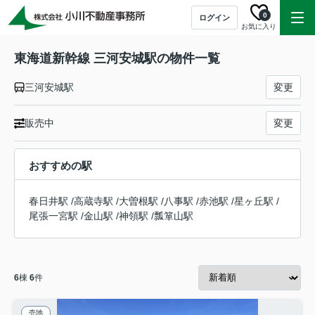
0
ログイン
お気に入り
東海道新幹線 三河安城駅の物件一覧
三河安城駅
変更
販売中
変更
おすすめの駅
春日井駅
/
高蔵寺駅
/
大曽根駅
/
八事駅
/
赤池駅
/
星ヶ丘駅
/
尾張一宮駅
/
金山駅
/
神領駅
/
瓢箪山駅
6
棟
6
件
売地