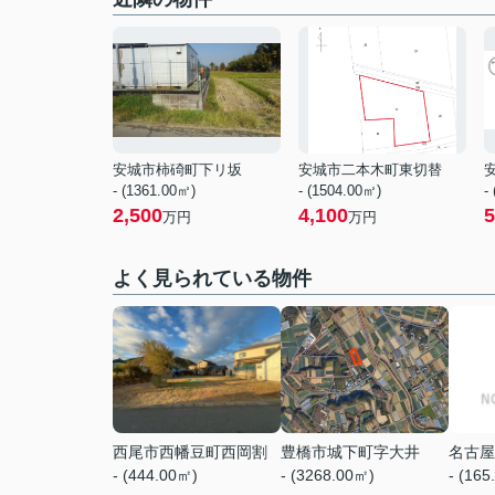
安城市柿碕町下リ坂
安城市二本木町東切替
- (1361.00㎡)
- (1504.00㎡)
-
2,500
4,100
5
万円
万円
よく見られている物件
西尾市西幡豆町西岡割
豊橋市城下町字大井
名古屋
- (444.00㎡)
- (3268.00㎡)
- (165