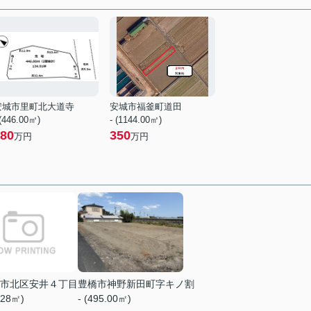
安城市里町北大道寺
安城市福釜町道田
 (446.00㎡)
- (1144.00㎡)
80
350
万円
万円
市北区安井４丁目
豊橋市神野新田町字キノ割
.28㎡)
- (495.00㎡)