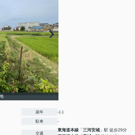
地
-(-)
築年
-
駐車
東海道本線
「
三河安城
」駅 徒歩29分
交通