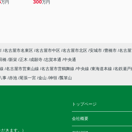
5
300
万円
万円
市
名古屋市名東区
名古屋市中区
名古屋市北区
安城市
豊橋市
名古屋
田橋
新栄
正木
成願寺
志賀本通
中央通
本線
名古屋市営東山線
名古屋市営鶴舞線
中央線
東海道本線
名鉄瀬戸
八事
赤池
尾張一宮
金山
神領
瓢箪山
トップページ
会社概要
ただきます。）