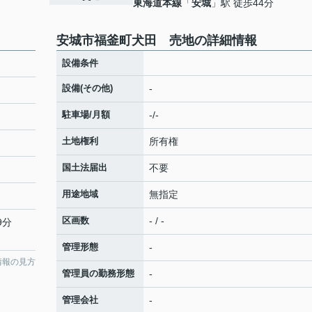
東海道本線
「
安城
」駅 徒歩44分
安城市福釜町犬田 売地の詳細情報
設備条件
設備(その他)
-
駐車場/月額
-/-
土地権利
所有権
国土法届出
不要
用途地域
無指定
区画数
- / -
9分
管理形態
-
情報の見方
管理員の勤務形態
-
管理会社
-