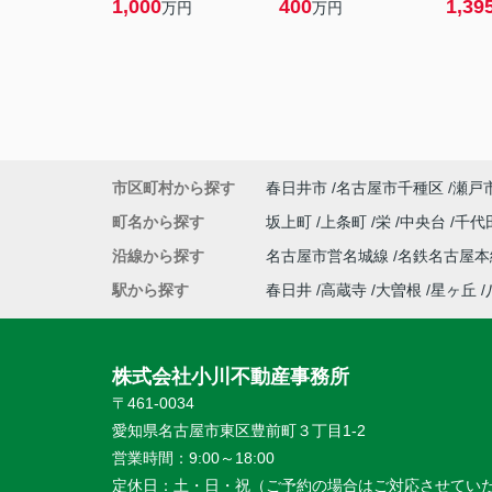
1,000
400
1,39
万円
万円
市区町村から探す
春日井市
名古屋市千種区
瀬戸
町名から探す
坂上町
上条町
栄
中央台
千代
沿線から探す
名古屋市営名城線
名鉄名古屋
駅から探す
春日井
高蔵寺
大曽根
星ヶ丘
株式会社小川不動産事務所
〒461-0034
愛知県名古屋市東区豊前町３丁目1-2
営業時間：
9:00～18:00
定休日：
土・日・祝（ご予約の場合はご対応させてい