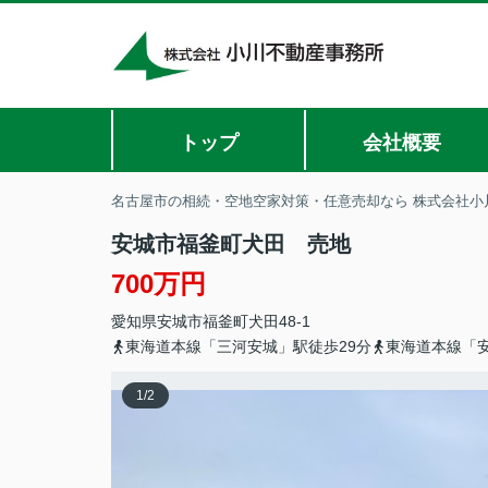
トップ
会社概要
名古屋市の相続・空地空家対策・任意売却なら 株式会社小
安城市福釜町犬田 売地
700万円
愛知県
安城市
福釜町
犬田48-1
東海道本線「三河安城」駅徒歩29分
東海道本線「安
1
/
2