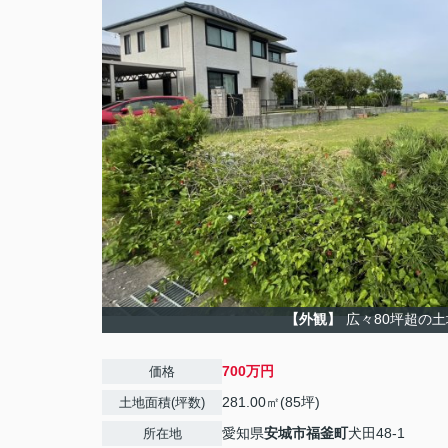
【外観】
広々80坪超の土
700万円
価格
281.00㎡(85坪)
土地面積(坪数)
愛知県
安城市
福釜町
犬田48-1
所在地