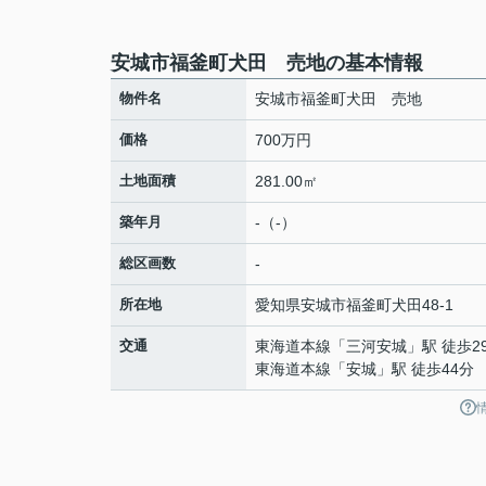
安城市福釜町犬田 売地の基本情報
物件名
安城市福釜町犬田 売地
価格
700万円
土地面積
281.00㎡
築年月
-（-）
総区画数
-
所在地
愛知県
安城市
福釜町
犬田48-1
交通
東海道本線
「
三河安城
」駅 徒歩2
東海道本線
「
安城
」駅 徒歩44分