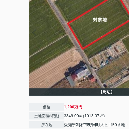
【周辺】
1,200万円
価格
3349.00㎡(1013.07坪)
土地面積(坪数)
愛知県
刈谷市
野田町
大ヒゴ50番地・
所在地