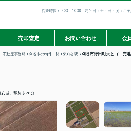
営業時間：9:00～18:00 定休日：土・日・祝（
売却査定
お問い合わせ
会
刈谷市野田町大ヒゴ 売地
川不動産事務所
刈谷市の物件一覧
東刈谷駅
安城」駅徒歩28分