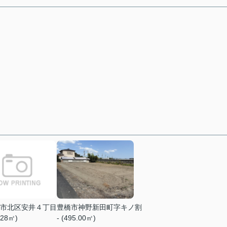
市北区安井４丁目
豊橋市神野新田町字キノ割
.28㎡)
- (495.00㎡)