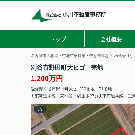
トップ
会社概要
名古屋市の相続・空地空家対策・任意売却なら 株式会社小
刈谷市野田町大ヒゴ 売地
1,200万円
愛知県
刈谷市
野田町
大ヒゴ50番地・51番地
東海道本線「東刈谷」駅徒歩27分
東海道本線「三河
1
/
2