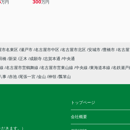
5
300
万円
万円
屋市名東区
瀬戸市
名古屋市中区
名古屋市北区
安城市
豊橋市
名古屋
田橋
新栄
正木
成願寺
志賀本通
中央通
本線
名古屋市営鶴舞線
名古屋市営東山線
中央線
東海道本線
名鉄瀬戸
八事
赤池
尾張一宮
金山
神領
瓢箪山
トップページ
会社概要
ただきます。）