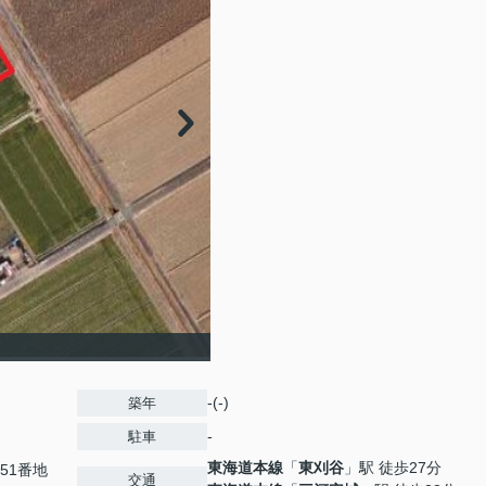
-(-)
築年
-
駐車
東海道本線
「
東刈谷
」駅 徒歩27分
51番地
交通