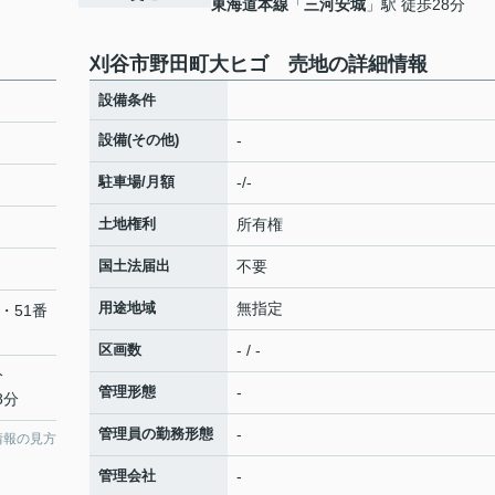
東海道本線
「
三河安城
」駅 徒歩28分
刈谷市野田町大ヒゴ 売地の詳細情報
設備条件
設備(その他)
-
駐車場/月額
-/-
土地権利
所有権
国土法届出
不要
用途地域
無指定
・51番
区画数
- / -
分
管理形態
-
8分
管理員の勤務形態
-
情報の見方
管理会社
-