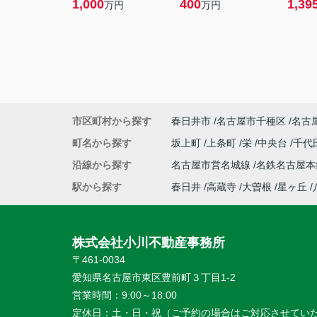
1,000
400
1,39
万円
万円
市区町村から探す
春日井市
名古屋市千種区
名古
町名から探す
坂上町
上条町
栄
中央台
千代
沿線から探す
名古屋市営名城線
名鉄名古屋
駅から探す
春日井
高蔵寺
大曽根
星ヶ丘
株式会社小川不動産事務所
〒461-0034
愛知県名古屋市東区豊前町３丁目1-2
営業時間：
9:00～18:00
定休日：
土・日・祝（ご予約の場合はご対応させてい