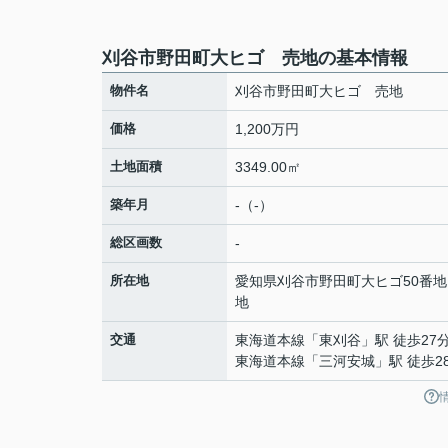
刈谷市野田町大ヒゴ 売地の基本情報
物件名
刈谷市野田町大ヒゴ 売地
価格
1,200万円
土地面積
3349.00㎡
築年月
-（-）
総区画数
-
所在地
愛知県
刈谷市
野田町
大ヒゴ50番地
地
交通
東海道本線
「
東刈谷
」駅 徒歩27
東海道本線
「
三河安城
」駅 徒歩2