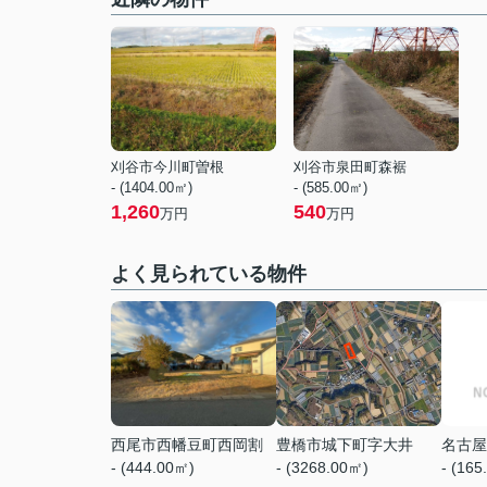
刈谷市今川町曽根
刈谷市泉田町森裾
- (1404.00㎡)
- (585.00㎡)
1,260
540
万円
万円
よく見られている物件
西尾市西幡豆町西岡割
豊橋市城下町字大井
名古屋
- (444.00㎡)
- (3268.00㎡)
- (165