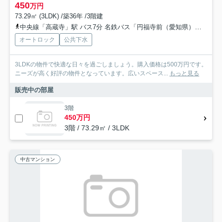
450
万円
73.29㎡ (3LDK) /築36年 /3階建
中央線「高蔵寺」駅 バス7分 名鉄バス「円福寺前（愛知県）」 停歩3分
オートロック
公共下水
3LDKの物件で快適な日々を過ごしましょう。購入価格は500万円です。
ニーズが高く好評の物件となっています。広いスペース...
もっと見る
販売中の部屋
3階
450万円
3階 / 73.29㎡ / 3LDK
中古マンション