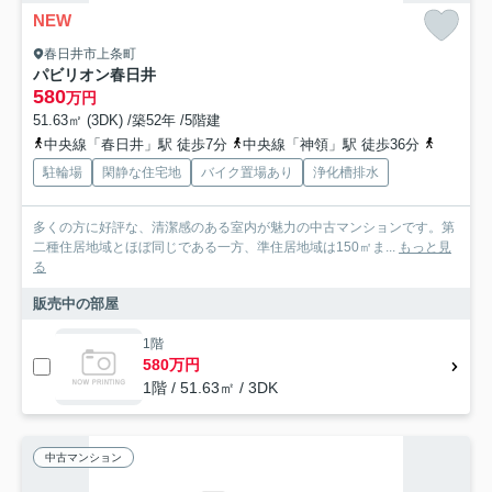
NEW
春日井市上条町
パビリオン春日井
580
万円
51.63㎡ (3DK) /築52年 /5階建
中央線「春日井」駅 徒歩7分
中央線「神領」駅 徒歩36分
中央線「
駐輪場
閑静な住宅地
バイク置場あり
浄化槽排水
多くの方に好評な、清潔感のある室内が魅力の中古マンションです。第
二種住居地域とほぼ同じである一方、準住居地域は150㎡ま...
もっと見
る
販売中の部屋
1階
580万円
1階 / 51.63㎡ / 3DK
中古マンション