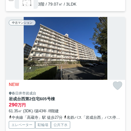
3階 / 79.07㎡ / 3LDK
中古マンション
NEW
春日井市岩成台
岩成台西第2住宅605号棟
290
万円
61.35㎡ (3DK) /築43年 /8階建
中央線「高蔵寺」駅 徒歩27分
名鉄バス「岩成台西」バス停下車 徒歩7分
エレベーター
駐輪場
公共下水