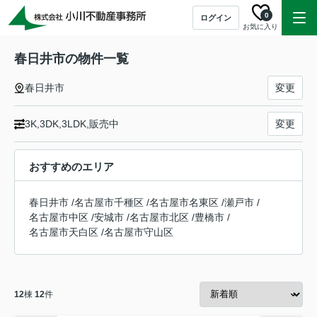
0
ログイン
お気に入り
春日井市の物件一覧
春日井市
変更
3K,3DK,3LDK,販売中
変更
おすすめのエリア
春日井市
/
名古屋市千種区
/
名古屋市名東区
/
瀬戸市
/
名古屋市中区
/
安城市
/
名古屋市北区
/
豊橋市
/
名古屋市天白区
/
名古屋市守山区
12
棟
12
件