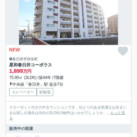
NEW
春日井市弥生町
星和春日井コーポラス
1,899
万円
75.80㎡ (3LDK) /築44年 /7階建
中央線「春日井」駅 徒歩7分
エレベーター
駐輪場
クローゼット付きの中古マンションです。ゆとりのある快適なお住まい
をお探しの場合は当社の3LDKの物件はいかがでしょうか。...
もっと見
る
販売中の部屋