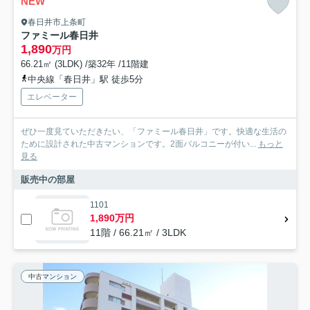
NEW
春日井市上条町
ファミール春日井
1,890
万円
66.21㎡ (3LDK) /築32年 /11階建
中央線「春日井」駅 徒歩5分
エレベーター
ぜひ一度見ていただきたい、「ファミール春日井」です。快適な生活の
ために設計された中古マンションです。2面バルコニーが付い...
もっと
見る
販売中の部屋
1101
1,890万円
11階 / 66.21㎡ / 3LDK
中古マンション