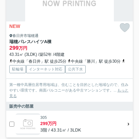
NEW
春日井市瑞穂通
瑞穂パレスハイツA棟
299
万円
43.31㎡ (3LDK) /築52年 /4階建
中央線「春日井」駅 徒歩25分
中央線「勝川」駅 徒歩30分
名鉄小
駐輪場
インターネット対応
公共下水
第一種中高層住居専用地域は、住むことを目的とした地域なので、住み
やすい環境です。南面バルコニーがある中古マンションです。...
もっと
見る
販売中の部屋
305
299万円
3階 / 43.31㎡ / 3LDK