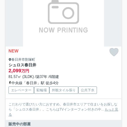
NEW
春日井市割塚町
シュロス春日井
2,099
万円
81.57㎡ (3LDK) /築37年 /6階建
中央線「春日井」駅 徒歩4分
エレベーター
駐輪場
外観タイル張り
公共下水
こだわりで選びたい方におすすめ。春日井市エリアで住まいをお探しな
ら「シュロス春日井」。こちらはTVインターフォン付きの中...
もっと見
る
販売中の部屋