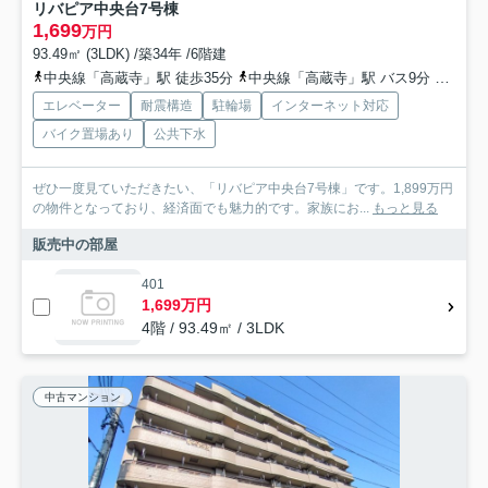
リバピア中央台7号棟
1,699
万円
93.49㎡ (3LDK) /築34年 /6階建
中央線「高蔵寺」駅 徒歩35分
中央線「高蔵寺」駅 バス9分 名鉄バス「中央台（愛知県）」 停歩2分
エレベーター
耐震構造
駐輪場
インターネット対応
バイク置場あり
公共下水
ぜひ一度見ていただきたい、「リバピア中央台7号棟」です。1,899万円
の物件となっており、経済面でも魅力的です。家族にお...
もっと見る
販売中の部屋
401
1,699万円
4階 / 93.49㎡ / 3LDK
中古マンション