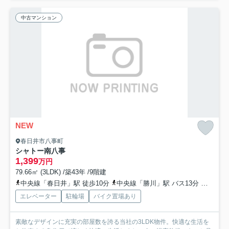
中古マンション
NEW
春日井市八事町
シャトー南八事
1,399
万円
79.66㎡ (3LDK) /築43年 /9階建
中央線「春日井」駅 徒歩10分
中央線「勝川」駅 バス13分 名鉄バス「鳥居松」 停歩7分
エレベーター
駐輪場
バイク置場あり
素敵なデザインに充実の部屋数を誇る当社の3LDK物件。快適な生活を