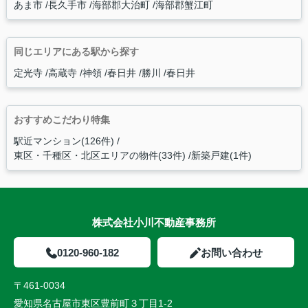
あま市
長久手市
海部郡大治町
海部郡蟹江町
同じエリアにある駅から探す
定光寺
高蔵寺
神領
春日井
勝川
春日井
おすすめこだわり特集
駅近マンション(126件)
東区・千種区・北区エリアの物件(33件)
新築戸建(1件)
株式会社小川不動産事務所
0120-960-182
お問い合わせ
〒461-0034
愛知県名古屋市東区豊前町３丁目1-2