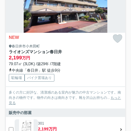
NEW
春日井市小木田町
ライオンズマンション春日井
2,199
万円
79.07㎡ (3LDK) /築29年 /7階建
中央線「春日井」駅 徒歩9分
駐輪場
バイク置場あり
多くの方に好評な、清潔感のある室内が魅力の中古マンションです。南
向きの物件です。物件の向きは南向きです。靴を沢山お持ちの...
もっと
見る
販売中の部屋
301
2,199万円