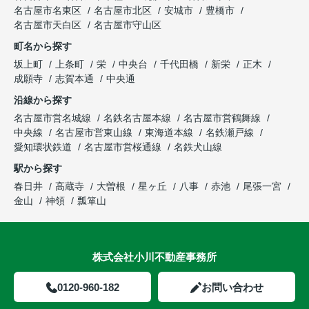
名古屋市名東区
名古屋市北区
安城市
豊橋市
名古屋市天白区
名古屋市守山区
町名から探す
坂上町
上条町
栄
中央台
千代田橋
新栄
正木
成願寺
志賀本通
中央通
沿線から探す
名古屋市営名城線
名鉄名古屋本線
名古屋市営鶴舞線
中央線
名古屋市営東山線
東海道本線
名鉄瀬戸線
愛知環状鉄道
名古屋市営桜通線
名鉄犬山線
駅から探す
春日井
高蔵寺
大曽根
星ヶ丘
八事
赤池
尾張一宮
金山
神領
瓢箪山
株式会社小川不動産事務所
0120-960-182
お問い合わせ