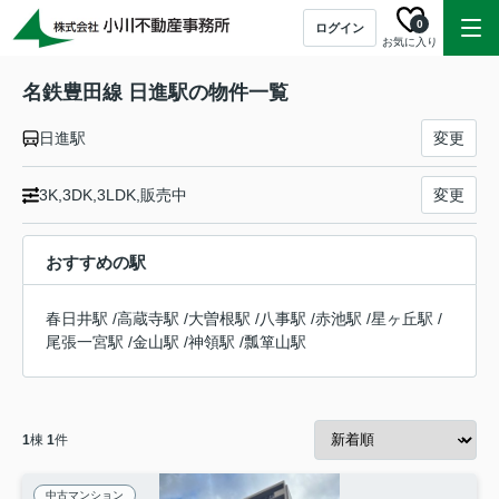
0
ログイン
お気に入り
名鉄豊田線 日進駅の物件一覧
日進駅
変更
3K,3DK,3LDK,販売中
変更
おすすめの駅
春日井駅
/
高蔵寺駅
/
大曽根駅
/
八事駅
/
赤池駅
/
星ヶ丘駅
/
尾張一宮駅
/
金山駅
/
神領駅
/
瓢箪山駅
1
棟
1
件
中古マンション