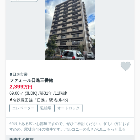
日進市栄
ファミール日進三番館
2,399
万円
69.00㎡ (3LDK) /築31年 /11階建
名鉄豊田線「日進」駅 徒歩4分
エレベーター
駐輪場
オートロック
69以上ある広いお部屋ですので、ぜひご検討ください。忙しい方におす
すめの、駅徒歩4分の物件です。バルコニーの広さが10....
もっと見る
販売中の部屋