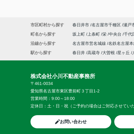
市区町村から探す
春日井市
名古屋市千種区
瀬戸
町名から探す
坂上町
上条町
栄
中央台
千代
沿線から探す
名古屋市営名城線
名鉄名古屋
駅から探す
春日井
高蔵寺
大曽根
星ヶ丘
株式会社小川不動産事務所
〒461-0034
愛知県名古屋市東区豊前町３丁目1-2
営業時間：
9:00～18:00
定休日：
土・日・祝（ご予約の場合はご対応させてい
お問い合わせ