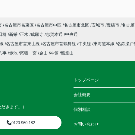
市
名古屋市名東区
名古屋市中区
名古屋市北区
安城市
豊橋市
名古屋
田橋
新栄
正木
成願寺
志賀本通
中央通
本線
名古屋市営東山線
名古屋市営鶴舞線
中央線
東海道本線
名鉄瀬戸
八事
赤池
尾張一宮
金山
神領
瓢箪山
トップページ
会社概要
ただきます。）
個別相談
0120-960-182
お問い合わせ