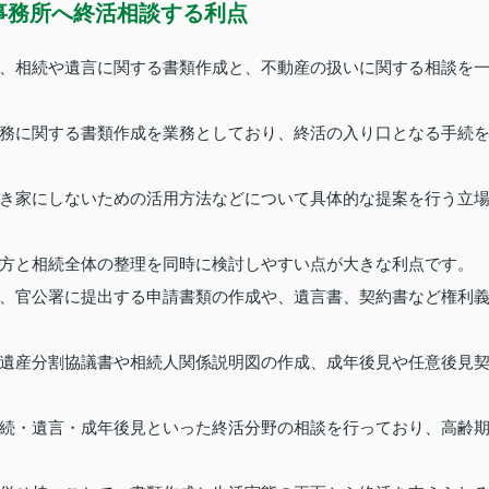
事務所へ終活相談する利点
、相続や遺言に関する書類作成と、不動産の扱いに関する相談を
務に関する書類作成を業務としており、終活の入り口となる手続
き家にしないための活用方法などについて具体的な提案を行う立
方と相続全体の整理を同時に検討しやすい点が大きな利点です。
、官公署に提出する申請書類の作成や、遺言書、契約書など権利
遺産分割協議書や相続人関係説明図の作成、成年後見や任意後見
続・遺言・成年後見といった終活分野の相談を行っており、高齢