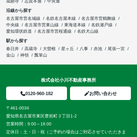
成願寺
志賀本通
中央通
沿線から探す
名古屋市営名城線
名鉄名古屋本線
名古屋市営鶴舞線
中央線
名古屋市営東山線
東海道本線
名鉄瀬戸線
愛知環状鉄道
名古屋市営桜通線
名鉄犬山線
駅から探す
春日井
高蔵寺
大曽根
星ヶ丘
八事
赤池
尾張一宮
金山
神領
瓢箪山
株式会社小川不動産事務所
0120-960-182
お問い合わせ
〒461-0034
愛知県名古屋市東区豊前町３丁目1-2
営業時間：
9:00～18:00
定休日：
土・日・祝（ご予約の場合はご対応させていただきま