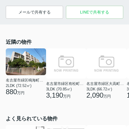
メールで共有する
LINEで共有する
近隣の物件
名古屋市緑区鳴海町字山腰
名古屋市緑区有松町大字桶狭間字生山
名古屋市緑区大高町字高見
2LDK (72.52㎡)
3LDK (70.85㎡)
3LDK (66.72㎡)
3
880
万円
3,190
2,090
万円
万円
よく見られている物件