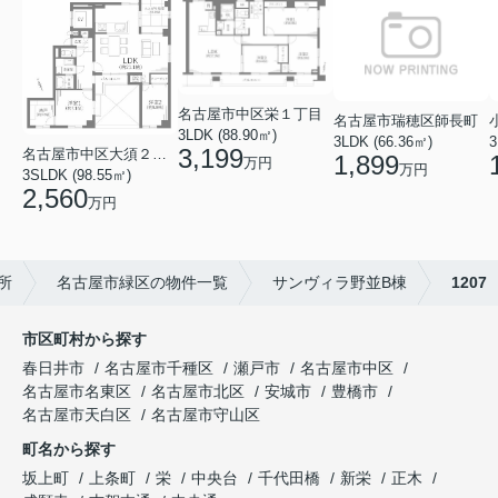
名古屋市中区栄１丁目
名古屋市瑞穂区師長町
3LDK (88.90㎡)
3LDK (66.36㎡)
3
3,199
名古屋市中区大須２丁目
1,899
万円
万円
3SLDK (98.55㎡)
2,560
万円
所
名古屋市緑区の物件一覧
サンヴィラ野並B棟
1207
市区町村から探す
春日井市
名古屋市千種区
瀬戸市
名古屋市中区
名古屋市名東区
名古屋市北区
安城市
豊橋市
名古屋市天白区
名古屋市守山区
町名から探す
坂上町
上条町
栄
中央台
千代田橋
新栄
正木