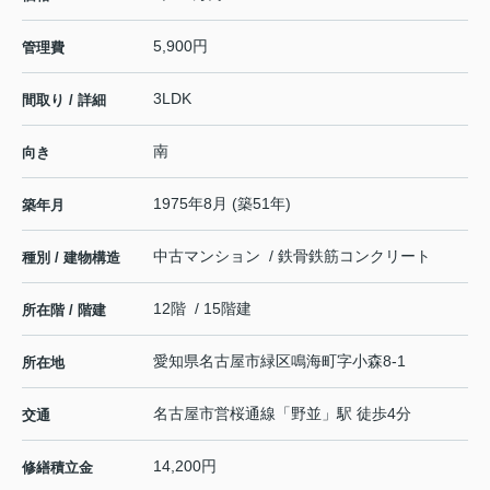
5,900円
管理費
3LDK
間取り / 詳細
南
向き
1975年8月 (築51年)
築年月
中古マンション / 鉄骨鉄筋コンクリート
種別 / 建物構造
12階 / 15階建
所在階 / 階建
愛知県
名古屋市緑区
鳴海町
字小森8-1
所在地
名古屋市営桜通線
「
野並
」駅 徒歩4分
交通
14,200円
修繕積立金