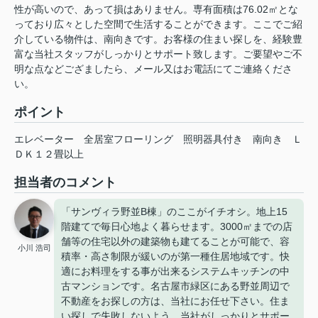
性が高いので、あって損はありません。専有面積は76.02㎡とな
っており広々とした空間で生活することができます。ここでご紹
介している物件は、南向きです。お客様の住まい探しを、経験豊
富な当社スタッフがしっかりとサポート致します。ご要望やご不
明な点などござましたら、メール又はお電話にてご連絡くださ
い。
ポイント
エレベーター
全居室フローリング
照明器具付き
南向き
Ｌ
ＤＫ１２畳以上
担当者のコメント
「サンヴィラ野並B棟」のここがイチオシ。地上15
階建てで毎日心地よく暮らせます。3000㎡までの店
舗等の住宅以外の建築物も建てることが可能で、容
小川 浩司
積率・高さ制限が緩いのが第一種住居地域です。快
適にお料理をする事が出来るシステムキッチンの中
古マンションです。名古屋市緑区にある野並周辺で
不動産をお探しの方は、当社にお任せ下さい。住ま
い探しで失敗しないよう、当社がしっかりとサポー