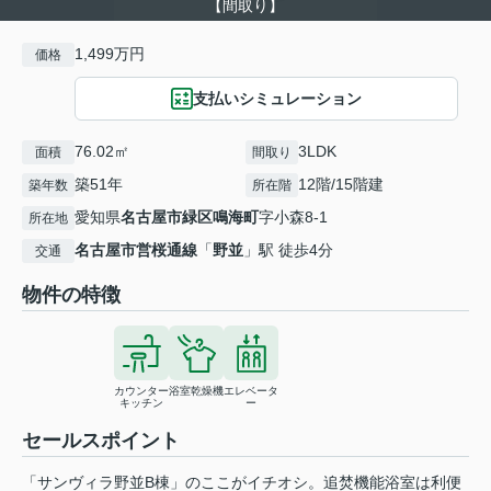
【間取り】
1,499万円
価格
支払いシミュレーション
76.02㎡
3LDK
面積
間取り
築51年
12階/15階建
築年数
所在階
愛知県
名古屋市緑区
鳴海町
字小森8-1
所在地
名古屋市営桜通線
「
野並
」駅 徒歩4分
交通
物件の特徴
カウンター
浴室乾燥機
エレベータ
キッチン
ー
セールスポイント
「サンヴィラ野並B棟」のここがイチオシ。追焚機能浴室は利便