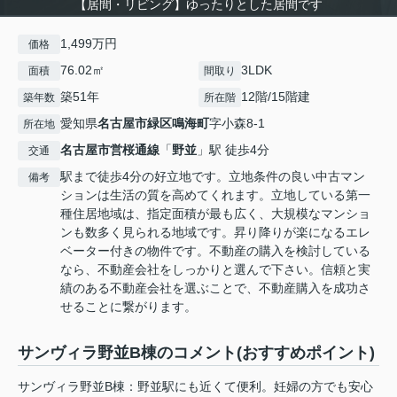
【居間・リビング】ゆったりとした居間です
1,499万円
価格
76.02㎡
3LDK
面積
間取り
築51年
12階/15階建
築年数
所在階
愛知県
名古屋市緑区
鳴海町
字小森8-1
所在地
名古屋市営桜通線
「
野並
」駅 徒歩4分
交通
駅まで徒歩4分の好立地です。立地条件の良い中古マン
備考
ションは生活の質を高めてくれます。立地している第一
種住居地域は、指定面積が最も広く、大規模なマンショ
ンも数多く見られる地域です。昇り降りが楽になるエレ
ベーター付きの物件です。不動産の購入を検討している
なら、不動産会社をしっかりと選んで下さい。信頼と実
績のある不動産会社を選ぶことで、不動産購入を成功さ
せることに繋がります。
サンヴィラ野並B棟のコメント(おすすめポイント)
サンヴィラ野並B棟：野並駅にも近くて便利。妊婦の方でも安心