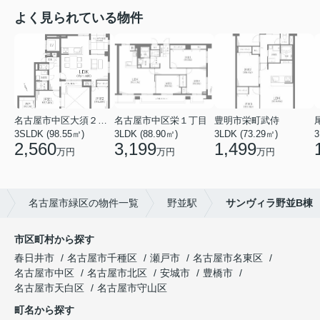
よく見られている物件
名古屋市中区大須２丁目
名古屋市中区栄１丁目
豊明市栄町武侍
3SLDK (98.55㎡)
3LDK (88.90㎡)
3LDK (73.29㎡)
3
2,560
3,199
1,499
万円
万円
万円
名古屋市緑区の物件一覧
野並駅
サンヴィラ野並B棟
市区町村から探す
春日井市
名古屋市千種区
瀬戸市
名古屋市名東区
名古屋市中区
名古屋市北区
安城市
豊橋市
名古屋市天白区
名古屋市守山区
町名から探す