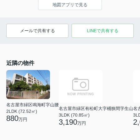
地図アプリで見る
メールで共有する
LINEで共有する
近隣の物件
名古屋市緑区鳴海町字山腰
名古屋市緑区有松町大字桶狭間字生山
名
2LDK (72.52㎡)
3LDK (70.85㎡)
3L
880
万円
3,190
2
万円