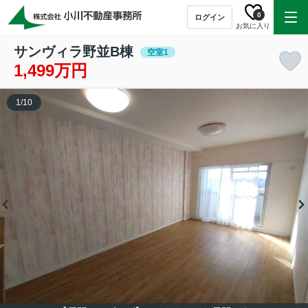
0
ログイン
お気に入り
サンヴィラ野並B棟
空室1
1,499万円
1
/
10