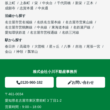
坂上町
上条町
栄
中央台
千代田橋
新栄
正木
成願寺
志賀本通
中央通
沿線から探す
名古屋市営名城線
名鉄名古屋本線
名古屋市営東山線
名古屋市営鶴舞線
中央線
東海道本線
名鉄瀬戸線
愛知環状鉄道
名古屋市営桜通線
名鉄三河線
駅から探す
春日井
高蔵寺
大曽根
星ヶ丘
八事
赤池
尾張一宮
金山
神領
瓢箪山
株式会社小川不動産事務所
0120-960-182
お問い合わせ
〒461-0034
愛知県名古屋市東区豊前町３丁目1-2
営業時間：
9:00～18:00