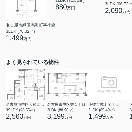
2LDK (72.52㎡)
3LDK (66.72㎡
880
万円
2,090
万円
名古屋市緑区鳴海町字小森
3LDK (76.02㎡)
1,499
万円
よく見られている物件
名古屋市中区大須２丁目
名古屋市中区栄１丁目
小牧市城山３丁目
3SLDK (98.55㎡)
3LDK (88.90㎡)
3LDK (85.40㎡)
3
2,560
3,199
1,499
万円
万円
万円