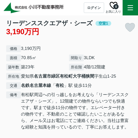
0
ログイン
お気に入り
リーデンススクエアザ・シーズ
空室1
3,190万円
3,190万円
価格
70.85㎡
3LDK
面積
間取り
築23年
4階/12階建
築年数
所在階
愛知県
名古屋市緑区
有松町大字桶狭間
字生山1-25
所在地
名鉄名古屋本線
「
有松
」駅 徒歩11分
交通
有松駅周辺への引っ越しをお考えなら「リーデンススク
備考
エアザ・シーズ」。12階建ての物件ならいつでも快適
です。駅まで徒歩11分の物件です。エレベーター付き
の物件です。不動産のことで確認したいことがあるな
ら、メール又はお電話にてご連絡ください。当社は豊富
な経験と知識を持っているので、丁寧にお答えします。