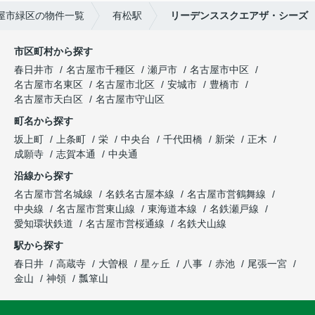
屋市緑区の物件一覧
有松駅
リーデンススクエアザ・シーズ
市区町村から探す
春日井市
名古屋市千種区
瀬戸市
名古屋市中区
名古屋市名東区
名古屋市北区
安城市
豊橋市
名古屋市天白区
名古屋市守山区
町名から探す
坂上町
上条町
栄
中央台
千代田橋
新栄
正木
成願寺
志賀本通
中央通
沿線から探す
名古屋市営名城線
名鉄名古屋本線
名古屋市営鶴舞線
中央線
名古屋市営東山線
東海道本線
名鉄瀬戸線
愛知環状鉄道
名古屋市営桜通線
名鉄犬山線
駅から探す
春日井
高蔵寺
大曽根
星ヶ丘
八事
赤池
尾張一宮
金山
神領
瓢箪山