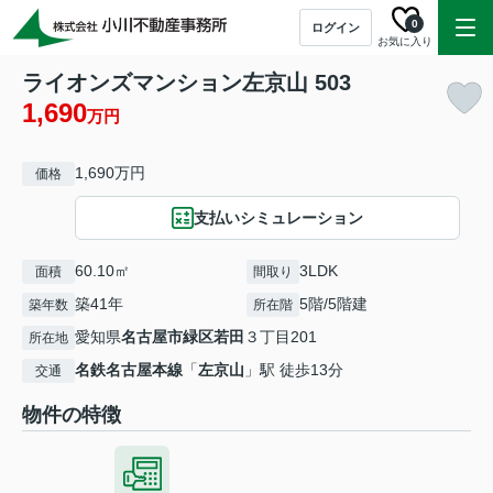
0
ログイン
お気に入り
ライオンズマンション左京山 503
1,690
万円
1,690万円
価格
支払いシミュレーション
60.10㎡
3LDK
面積
間取り
築41年
5階/5階建
築年数
所在階
愛知県
名古屋市緑区
若田
３丁目201
所在地
名鉄名古屋本線
「
左京山
」駅 徒歩13分
交通
物件の特徴