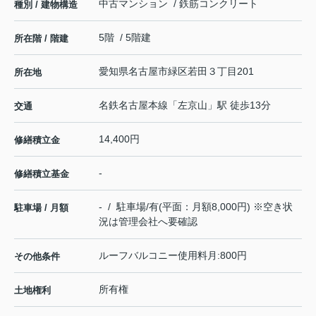
中古マンション / 鉄筋コンクリート
種別 / 建物構造
5階 / 5階建
所在階 / 階建
愛知県
名古屋市緑区
若田
３丁目201
所在地
名鉄名古屋本線
「
左京山
」駅 徒歩13分
交通
14,400円
修繕積立金
-
修繕積立基金
- / 駐車場/有(平面：月額8,000円) ※空き状
駐車場 / 月額
況は管理会社へ要確認
ルーフバルコニー使用料月:800円
その他条件
所有権
土地権利