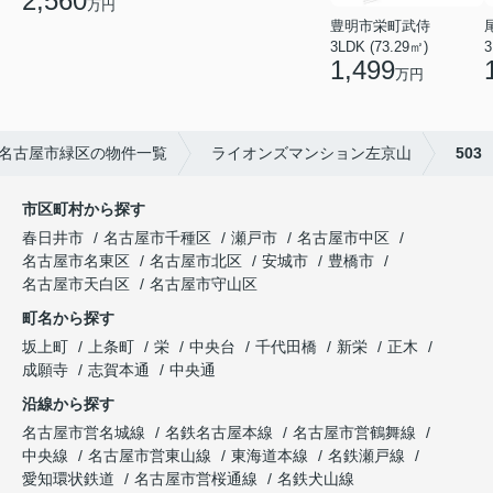
2,560
万円
豊明市栄町武侍
3LDK (73.29㎡)
3
1,499
万円
名古屋市緑区の物件一覧
ライオンズマンション左京山
503
市区町村から探す
春日井市
名古屋市千種区
瀬戸市
名古屋市中区
名古屋市名東区
名古屋市北区
安城市
豊橋市
名古屋市天白区
名古屋市守山区
町名から探す
坂上町
上条町
栄
中央台
千代田橋
新栄
正木
成願寺
志賀本通
中央通
沿線から探す
名古屋市営名城線
名鉄名古屋本線
名古屋市営鶴舞線
中央線
名古屋市営東山線
東海道本線
名鉄瀬戸線
愛知環状鉄道
名古屋市営桜通線
名鉄犬山線