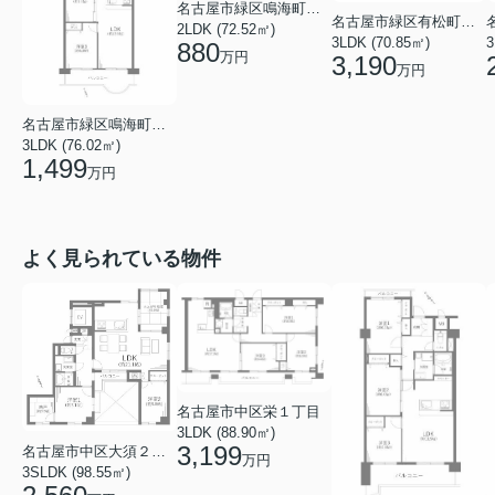
名古屋市緑区鳴海町字山腰
名古屋市緑区有松町大字桶狭間字生山
2LDK (72.52㎡)
3LDK (70.85㎡)
3
880
万円
3,190
万円
名古屋市緑区鳴海町字小森
3LDK (76.02㎡)
1,499
万円
よく見られている物件
名古屋市中区栄１丁目
3LDK (88.90㎡)
3,199
名古屋市中区大須２丁目
万円
3SLDK (98.55㎡)