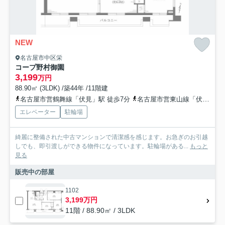
NEW
名古屋市中区栄
コープ野村御園
3,199
万円
88.90㎡ (3LDK) /築44年 /11階建
名古屋市営鶴舞線「伏見」駅 徒歩7分
名古屋市営東山線「伏見」駅 徒歩7分
エレベーター
駐輪場
綺麗に整備された中古マンションで清潔感を感じます。お急ぎのお引越
しでも、即引渡しができる物件になっています。駐輪場がある...
もっと
見る
販売中の部屋
1102
3,199万円
11階 / 88.90㎡ / 3LDK