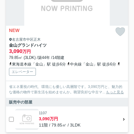
NEW
名古屋市中区正木
金山グランドハイツ
3,090
万円
79.85㎡ (3LDK) /築44年 /14階建
東海道本線「金山」駅 徒歩6分
中央線「金山」駅 徒歩6分
名鉄名
エレベーター
省エネ重視の時代、環境にも優しい高層階です。3,090万円と、魅力的
な価格の物件で新生活を始めませんか。眺望良好な中古マ...
もっと見る
販売中の部屋
1107
3,090万円
11階 / 79.85㎡ / 3LDK