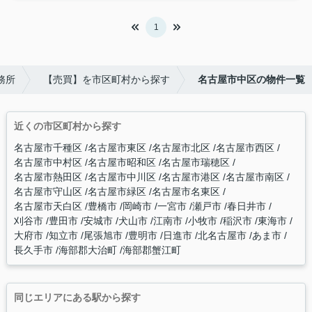
1
務所
【売買】を市区町村から探す
名古屋市中区の物件一覧
近くの市区町村から探す
名古屋市千種区
名古屋市東区
名古屋市北区
名古屋市西区
名古屋市中村区
名古屋市昭和区
名古屋市瑞穂区
名古屋市熱田区
名古屋市中川区
名古屋市港区
名古屋市南区
名古屋市守山区
名古屋市緑区
名古屋市名東区
名古屋市天白区
豊橋市
岡崎市
一宮市
瀬戸市
春日井市
刈谷市
豊田市
安城市
犬山市
江南市
小牧市
稲沢市
東海市
大府市
知立市
尾張旭市
豊明市
日進市
北名古屋市
あま市
長久手市
海部郡大治町
海部郡蟹江町
同じエリアにある駅から探す