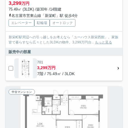
3,299
万円
75.49㎡ (3LDK) /築30年 /14階建
名古屋市営東山線「新栄町」駅 徒歩4分
エレベーター
駐輪場
オートロック
新栄町駅周辺への引っ越しをお考えなら「ユーハウス新栄西館」。家族
皆で暮らすなら広々とした3LDKの物件。3,299万円台...
もっと見る
販売中の部屋
701
3,299万円
7階 / 75.49㎡ / 3LDK
中古マンション