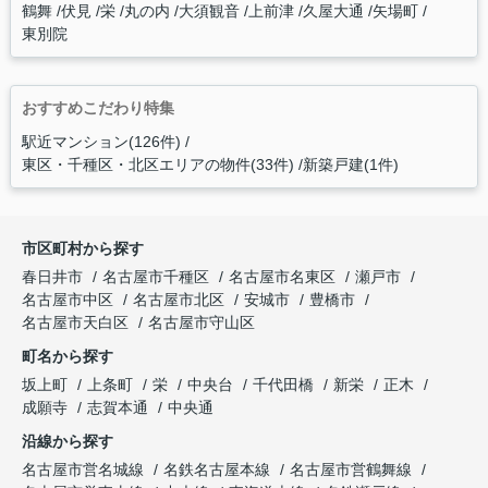
鶴舞
伏見
栄
丸の内
大須観音
上前津
久屋大通
矢場町
東別院
おすすめこだわり特集
駅近マンション(126件)
東区・千種区・北区エリアの物件(33件)
新築戸建(1件)
市区町村から探す
春日井市
名古屋市千種区
名古屋市名東区
瀬戸市
名古屋市中区
名古屋市北区
安城市
豊橋市
名古屋市天白区
名古屋市守山区
町名から探す
坂上町
上条町
栄
中央台
千代田橋
新栄
正木
成願寺
志賀本通
中央通
沿線から探す
名古屋市営名城線
名鉄名古屋本線
名古屋市営鶴舞線