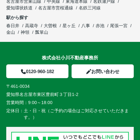
名古屋市営東山線
中央線
東海道本線
名鉄瀬戸線
愛知環状鉄道
名古屋市営桜通線
名鉄三河線
駅から探す
春日井
高蔵寺
大曽根
星ヶ丘
八事
赤池
尾張一宮
金山
神領
瓢箪山
株式会社小川不動産事務所
0120-960-182
お問い合わせ
〒461-0034
愛知県名古屋市東区豊前町３丁目1-2
営業時間：
9:00～18:00
定休日：
土・日・祝（ご予約の場合はご対応させていただきま
す。）