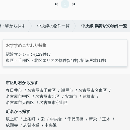
1
線・駅から探す
中央線の物件一覧
中央線 鶴舞駅の物件一覧
おすすめこだわり特集
駅近マンション(129件)
東区・千種区・北区エリアの物件(34件)
新築戸建(1件)
市区町村から探す
春日井市
名古屋市千種区
瀬戸市
名古屋市名東区
名古屋市中区
名古屋市北区
安城市
豊橋市
名古屋市天白区
名古屋市守山区
町名から探す
坂上町
上条町
栄
中央台
千代田橋
新栄
正木
成願寺
志賀本通
中央通