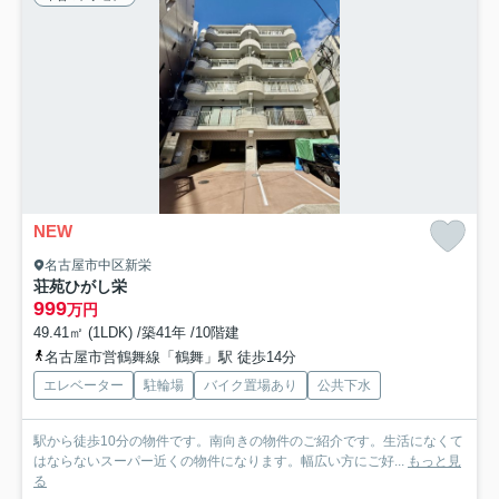
NEW
名古屋市中区新栄
荘苑ひがし栄
999
万円
49.41㎡ (1LDK) /築41年 /10階建
名古屋市営鶴舞線「鶴舞」駅 徒歩14分
エレベーター
駐輪場
バイク置場あり
公共下水
駅から徒歩10分の物件です。南向きの物件のご紹介です。生活になくて
はならないスーパー近くの物件になります。幅広い方にご好...
もっと見
る