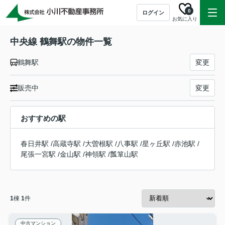
0
ログイン
お気に入り
中央線 鶴舞駅の物件一覧
鶴舞駅
変更
販売中
変更
おすすめの駅
春日井駅
/
高蔵寺駅
/
大曽根駅
/
八事駅
/
星ヶ丘駅
/
赤池駅
/
尾張一宮駅
/
金山駅
/
神領駅
/
瓢箪山駅
1
棟
1
件
中古マンション