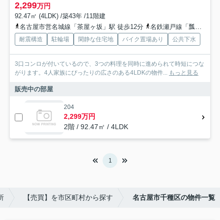
2,299
万円
92.47㎡ (4LDK) /築43年 /11階建
名古屋市営名城線「茶屋ヶ坂」駅 徒歩12分
名鉄瀬戸線「瓢箪山」駅 徒歩17分
耐震構造
駐輪場
閑静な住宅地
バイク置場あり
公共下水
3口コンロが付いているので、3つの料理を同時に進められて時短につな
がります。4人家族にぴったりの広さのある4LDKの物件...
もっと見る
販売中の部屋
204
2,299万円
2階 / 92.47㎡ / 4LDK
1
所
【売買】を市区町村から探す
名古屋市千種区の物件一覧