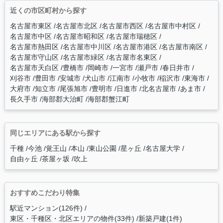
近くの市区町村から探す
名古屋市東区
名古屋市北区
名古屋市西区
名古屋市中村区
名古屋市中区
名古屋市昭和区
名古屋市瑞穂区
名古屋市熱田区
名古屋市中川区
名古屋市港区
名古屋市南区
名古屋市守山区
名古屋市緑区
名古屋市名東区
名古屋市天白区
豊橋市
岡崎市
一宮市
瀬戸市
春日井市
刈谷市
豊田市
安城市
犬山市
江南市
小牧市
稲沢市
東海市
大府市
知立市
尾張旭市
豊明市
日進市
北名古屋市
あま市
長久手市
海部郡大治町
海部郡蟹江町
同じエリアにある駅から探す
千種
今池
覚王山
本山
東山公園
星ヶ丘
名古屋大学
自由ヶ丘
茶屋ヶ坂
吹上
おすすめこだわり特集
駅近マンション(126件)
東区・千種区・北区エリアの物件(33件)
新築戸建(1件)