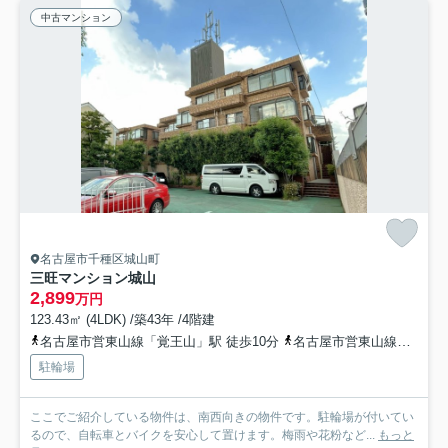
中古マンション
名古屋市千種区城山町
三旺マンション城山
2,899
万円
123.43㎡ (4LDK) /築43年 /4階建
名古屋市営東山線「覚王山」駅 徒歩10分
名古屋市営東山線「本山」駅 徒歩13分
駐輪場
ここでご紹介している物件は、南西向きの物件です。駐輪場が付いてい
るので、自転車とバイクを安心して置けます。梅雨や花粉など...
もっと