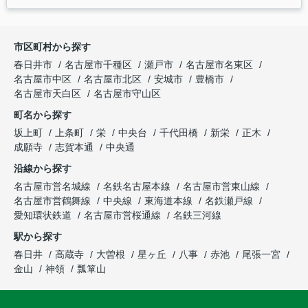
市区町村から探す
春日井市
名古屋市千種区
瀬戸市
名古屋市名東区
名古屋市中区
名古屋市北区
安城市
豊橋市
名古屋市天白区
名古屋市守山区
町名から探す
坂上町
上条町
栄
中央台
千代田橋
新栄
正木
成願寺
志賀本通
中央通
沿線から探す
名古屋市営名城線
名鉄名古屋本線
名古屋市営東山線
名古屋市営鶴舞線
中央線
東海道本線
名鉄瀬戸線
愛知環状鉄道
名古屋市営桜通線
名鉄三河線
駅から探す
春日井
高蔵寺
大曽根
星ヶ丘
八事
赤池
尾張一宮
金山
神領
瓢箪山