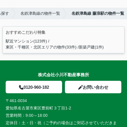
ら探す
名鉄津島線の物件一覧
名鉄津島線 藤浪駅の物件一覧
おすすめこだわり特集
駅近マンション(123件)
東区・千種区・北区エリアの物件(33件)
新築戸建(1件)
株式会社小川不動産事務所
0120-960-182
お問い合わせ
〒461-0034
愛知県名古屋市東区豊前町３丁目1-2
営業時間：
9:00～18:00
定休日：
土・日・祝（ご予約の場合はご対応させていただきま