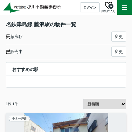
0
ログイン
お気に入り
名鉄津島線 藤浪駅の物件一覧
藤浪駅
変更
販売中
変更
おすすめの駅
1
棟
1
件
中古一戸建