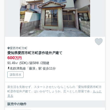
愛西市町方町
愛知県愛西市町方町彦作堤外戸建て
600
万円
91.49㎡ (5DK) /築58年 /2階建
名鉄津島線「藤浪」駅 徒歩11分
汲取排水
新生活を失敗せず、スタートさせたいならこちらの「愛知県愛西市町方
町彦作堤外戸建て」はいかがでしょうか。広々とした部屋で余...
もっと
見る
販売中の物件