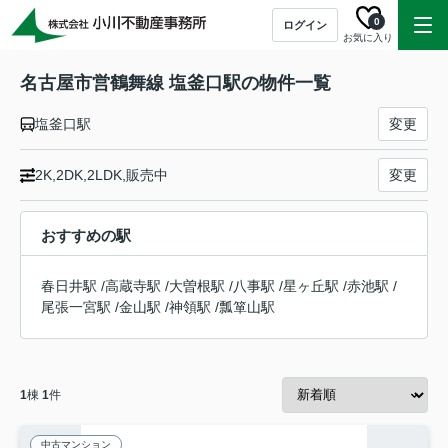
0
ログイン
お気に入り
名古屋市営鶴舞線 塩釜口駅の物件一覧
塩釜口駅
変更
2K,2DK,2LDK,販売中
変更
おすすめの駅
春日井駅
/
高蔵寺駅
/
大曽根駅
/
八事駅
/
星ヶ丘駅
/
赤池駅
/
尾張一宮駅
/
金山駅
/
神領駅
/
瓢箪山駅
1
棟
1
件
中古マンション