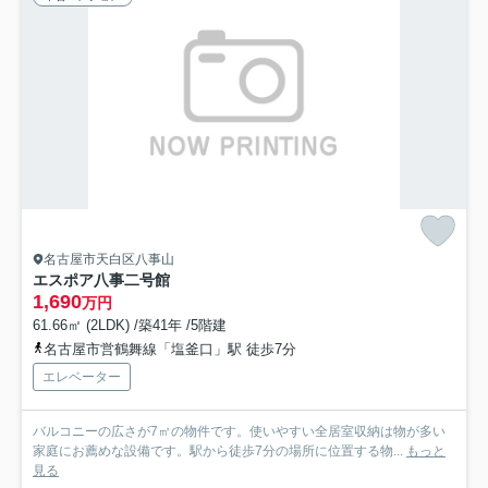
名古屋市天白区八事山
エスポア八事二号館
1,690
万円
61.66㎡ (2LDK) /築41年 /5階建
名古屋市営鶴舞線「塩釜口」駅 徒歩7分
エレベーター
バルコニーの広さが7㎡の物件です。使いやすい全居室収納は物が多い
家庭にお薦めな設備です。駅から徒歩7分の場所に位置する物...
もっと
見る