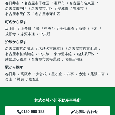
春日井市
名古屋市千種区
瀬戸市
名古屋市名東区
名古屋市中区
名古屋市北区
安城市
豊橋市
名古屋市天白区
名古屋市守山区
町名から探す
坂上町
上条町
栄
中央台
千代田橋
新栄
正木
成願寺
志賀本通
中央通
沿線から探す
名古屋市営名城線
名鉄名古屋本線
名古屋市営東山線
名古屋市営鶴舞線
中央線
東海道本線
名鉄瀬戸線
愛知環状鉄道
名古屋市営桜通線
名鉄三河線
駅から探す
春日井
高蔵寺
大曽根
星ヶ丘
八事
赤池
尾張一宮
金山
神領
瓢箪山
株式会社小川不動産事務所
0120-960-182
お問い合わせ