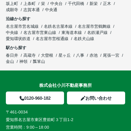
坂上町
上条町
栄
中央台
千代田橋
新栄
正木
成願寺
志賀本通
中央通
沿線から探す
名古屋市営名城線
名鉄名古屋本線
名古屋市営鶴舞線
中央線
名古屋市営東山線
東海道本線
名鉄瀬戸線
愛知環状鉄道
名古屋市営桜通線
名鉄犬山線
駅から探す
春日井
高蔵寺
大曽根
星ヶ丘
八事
赤池
尾張一宮
金山
神領
瓢箪山
株式会社小川不動産事務所
0120-960-182
お問い合わせ
〒461-0034
愛知県名古屋市東区豊前町３丁目1-2
営業時間：
9:00～18:00