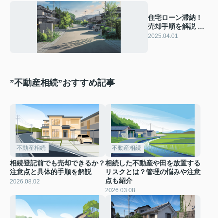
住宅ローン滞納！
売却手順を解説 ロ
ーン滞納時の家売
2025.04.01
却手順をご紹介
”不動産相続”おすすめ記事
不動産相続
不動産相続
相続登記前でも売却できるか？
相続した不動産や田を放置する
注意点と具体的手順を解説
リスクとは？管理の悩みや注意
点も紹介
2026.08.02
2026.03.08