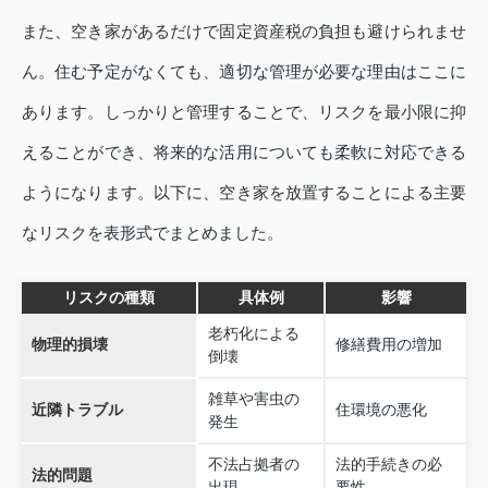
また、空き家があるだけで固定資産税の負担も避けられませ
ん。住む予定がなくても、適切な管理が必要な理由はここに
あります。しっかりと管理することで、リスクを最小限に抑
えることができ、将来的な活用についても柔軟に対応できる
ようになります。以下に、空き家を放置することによる主要
なリスクを表形式でまとめました。
リスクの種類
具体例
影響
老朽化による
物理的損壊
修繕費用の増加
倒壊
雑草や害虫の
近隣トラブル
住環境の悪化
発生
不法占拠者の
法的手続きの必
法的問題
出現
要性