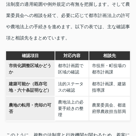
法制度の適用範囲や例外規定の有無を把握します。そして農
業委員会への相談を経て、必要に応じて都市計画法上の許可
や農地法上の手続きを進めます。以下の表では、主な確認事
項と相談先をまとめています。
確認項目
対応内容
相談先
市街化調整区域かどう
都市計画図で
市役所・町役場の
か
区域の確認
都市計画課
建築可能か（既存宅
法的ステータ
都市計画課、建築
地・六十条証明など）
スの確認
指導課
農地法上の必
農地の転用・売却の可
農業委員会、都道
要手続きの整
否
府県農政担当部局
理
このように、複数の法制度と行政機関が関わるため、着実に