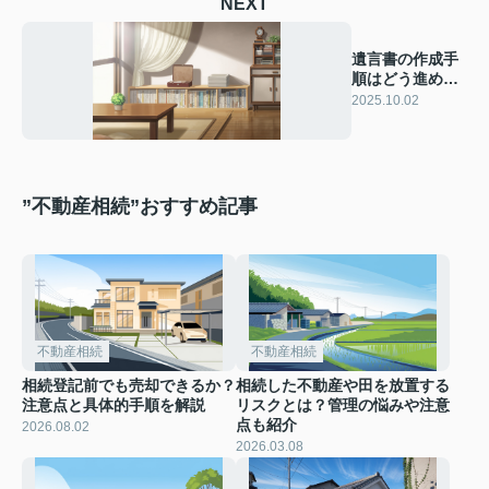
NEXT
遺言書の作成手
順はどう進め
る？注意点も合
2025.10.02
わせて確認
”不動産相続”おすすめ記事
不動産相続
不動産相続
相続登記前でも売却できるか？
相続した不動産や田を放置する
注意点と具体的手順を解説
リスクとは？管理の悩みや注意
点も紹介
2026.08.02
2026.03.08