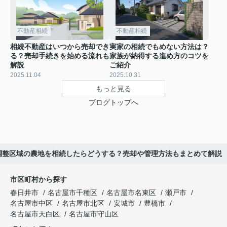
不動産相続
不動産相続
相続不動産はいつから売却でき
実家の相続でもめない方法は？
る？売却手続きを始める流れも
家族が納得する進め方のコツを
解説
ご紹介
2025.11.04
2025.10.31
もっと見る
ブログトップへ
調整区域の農地を相続したらどうする？売却や管理方法もまとめて解説
市区町村から探す
春日井市
名古屋市千種区
名古屋市名東区
瀬戸市
名古屋市中区
名古屋市北区
安城市
豊橋市
名古屋市天白区
名古屋市守山区