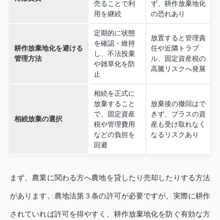
売ることで利
ず、耕作放棄地化
用を継続
の恐れあり
定期的に状態
放置すると管理責
を確認・維持
耕作放棄地化を避ける
任や近隣トラブ
し、不法投棄
管理方法
ル、固定資産税の
や雑草化を防
高騰リスクへ発展
止
相続を正式に
放棄すること
放棄後の撤回はで
で、固定資産
きず、プラスの資
相続放棄の選択
税や管理費用
産も受け取れなく
などの負担を
なるリスクあり
回避
まず、農業に関わる方へ農地を貸したり売却したりする方法
があります。農地法第３条の許可が必要ですが、実際に耕作
されていれば許可を得やすく、耕作放棄地化を防ぐ有効な方