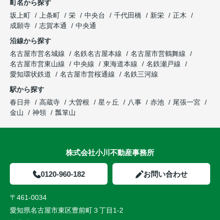
町名から探す
坂上町
上条町
栄
中央台
千代田橋
新栄
正木
成願寺
志賀本通
中央通
沿線から探す
名古屋市営名城線
名鉄名古屋本線
名古屋市営鶴舞線
名古屋市営東山線
中央線
東海道本線
名鉄瀬戸線
愛知環状鉄道
名古屋市営桜通線
名鉄三河線
駅から探す
春日井
高蔵寺
大曽根
星ヶ丘
八事
赤池
尾張一宮
金山
神領
瓢箪山
株式会社小川不動産事務所
0120-960-182
お問い合わせ
〒461-0034
愛知県名古屋市東区豊前町３丁目1-2