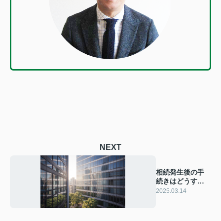
NEXT
相続発生後の手
続きはどうす
る？相続税申告
2025.03.14
の流れをご紹介