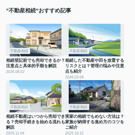
”不動産相続”おすすめ記事
不動産相続
不動産相続
相続登記前でも売却できるか？
相続した不動産や田を放置する
注意点と具体的手順を解説
リスクとは？管理の悩みや注意
点も紹介
2026.08.02
2026.03.08
不動産相続
不動産相続
相続不動産はいつから売却でき
実家の相続でもめない方法は？
る？売却手続きを始める流れも
家族が納得する進め方のコツを
解説
ご紹介
2025.11.04
2025.10.31