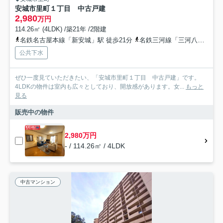
安城市里町１丁目 中古戸建
2,980
万円
114.26㎡ (4LDK) /築21年 /2階建
名鉄名古屋本線「新安城」駅 徒歩21分
名鉄三河線「三河八橋」駅 徒歩36分
公共下水
ぜひ一度見ていただきたい、「安城市里町１丁目 中古戸建」です。
4LDKの物件は室内も広々としており、開放感があります。女...
もっと
見る
販売中の物件
2,980万円
- / 114.26㎡ / 4LDK
中古マンション