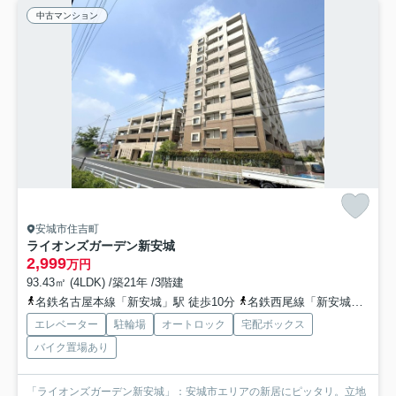
中古マンション
安城市住吉町
ライオンズガーデン新安城
2,999
万円
93.43㎡ (4LDK) /築21年 /3階建
名鉄名古屋本線「新安城」駅 徒歩10分
名鉄西尾線「新安城」駅 徒歩10分
エレベーター
駐輪場
オートロック
宅配ボックス
バイク置場あり
「ライオンズガーデン新安城」：安城市エリアの新居にピッタリ。立地