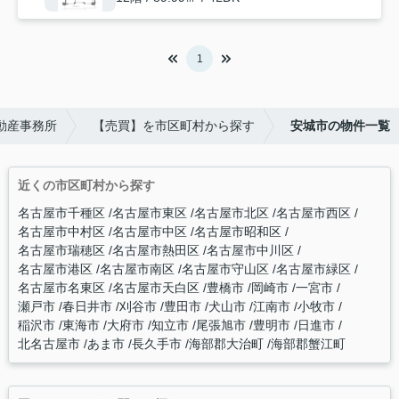
1
動産事務所
【売買】を市区町村から探す
安城市の物件一覧
近くの市区町村から探す
名古屋市千種区
名古屋市東区
名古屋市北区
名古屋市西区
名古屋市中村区
名古屋市中区
名古屋市昭和区
名古屋市瑞穂区
名古屋市熱田区
名古屋市中川区
名古屋市港区
名古屋市南区
名古屋市守山区
名古屋市緑区
名古屋市名東区
名古屋市天白区
豊橋市
岡崎市
一宮市
瀬戸市
春日井市
刈谷市
豊田市
犬山市
江南市
小牧市
稲沢市
東海市
大府市
知立市
尾張旭市
豊明市
日進市
北名古屋市
あま市
長久手市
海部郡大治町
海部郡蟹江町