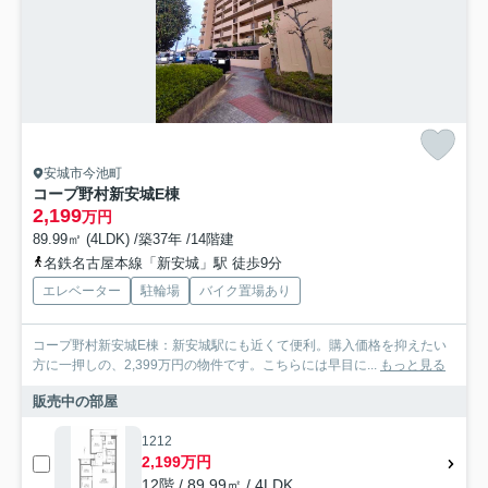
安城市今池町
コープ野村新安城E棟
2,199
万円
89.99㎡ (4LDK) /築37年 /14階建
名鉄名古屋本線「新安城」駅 徒歩9分
エレベーター
駐輪場
バイク置場あり
コープ野村新安城E棟：新安城駅にも近くて便利。購入価格を抑えたい
方に一押しの、2,399万円の物件です。こちらには早目に...
もっと見る
販売中の部屋
1212
2,199万円
12階 / 89.99㎡ / 4LDK