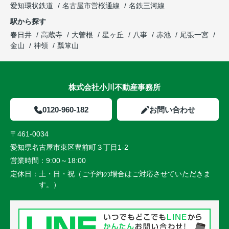
愛知環状鉄道
名古屋市営桜通線
名鉄三河線
駅から探す
春日井
高蔵寺
大曽根
星ヶ丘
八事
赤池
尾張一宮
金山
神領
瓢箪山
株式会社小川不動産事務所
0120-960-182
お問い合わせ
〒461-0034
愛知県名古屋市東区豊前町３丁目1-2
営業時間：
9:00～18:00
定休日：
土・日・祝（ご予約の場合はご対応させていただきま
す。）