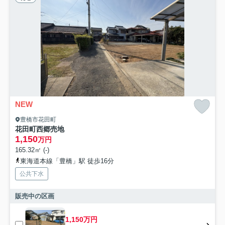
NEW
豊橋市花田町
花田町西郷売地
1,150
万円
165.32㎡ (-)
東海道本線「豊橋」駅 徒歩16分
公共下水
販売中の区画
1,150万円