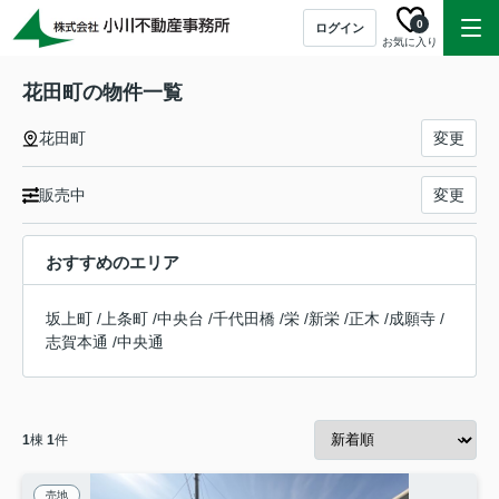
0
ログイン
お気に入り
花田町の物件一覧
花田町
変更
販売中
変更
おすすめのエリア
坂上町
/
上条町
/
中央台
/
千代田橋
/
栄
/
新栄
/
正木
/
成願寺
/
志賀本通
/
中央通
1
棟
1
件
売地