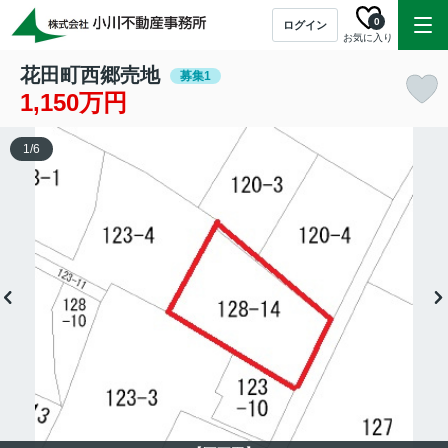
0
ログイン
お気に入り
花田町西郷売地
募集1
1,150万円
1
/
6