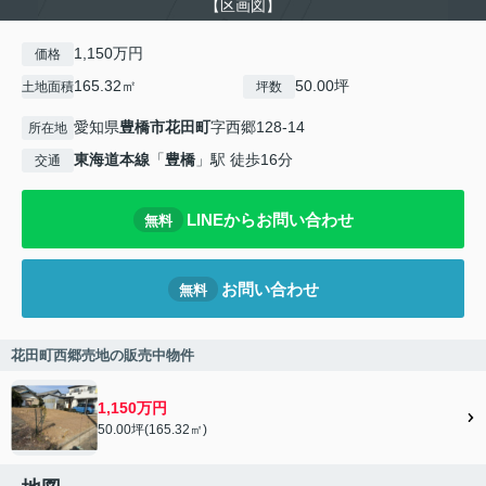
【区画図】
1,150万円
価格
165.32㎡
50.00坪
土地面積
坪数
愛知県
豊橋市
花田町
字西郷128-14
所在地
東海道本線
「
豊橋
」駅 徒歩16分
交通
LINEからお問い合わせ
無料
お問い合わせ
無料
花田町西郷売地の販売中物件
1,150万円
50.00坪(165.32㎡)