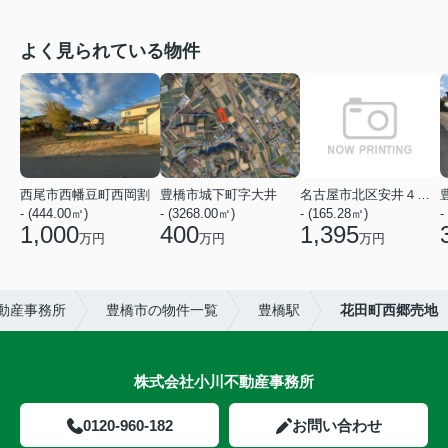
よく見られている物件
西尾市西幡豆町西岡割
豊橋市城下町字大井
名古屋市北区安井４丁目
- (444.00㎡)
- (3268.00㎡)
- (165.28㎡)
-
1,000
400
1,395
万円
万円
万円
動産事務所
豊橋市の物件一覧
豊橋駅
花田町西郷売地
株式会社小川不動産事務所
0120-960-182
お問い合わせ