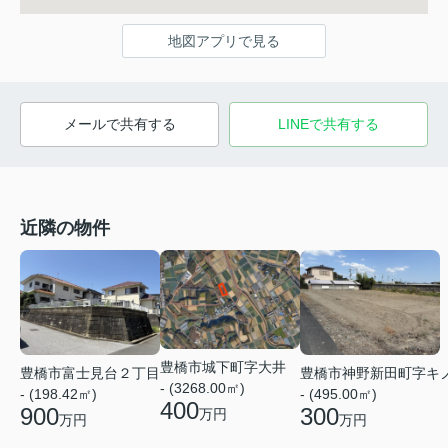
地図アプリで見る
メールで共有する
LINEで共有する
近隣の物件
豊橋市城下町字大井
豊橋市富士見台２丁目
豊橋市神野新田町字キ
- (3268.00㎡)
- (198.42㎡)
- (495.00㎡)
400
900
300
万円
万円
万円