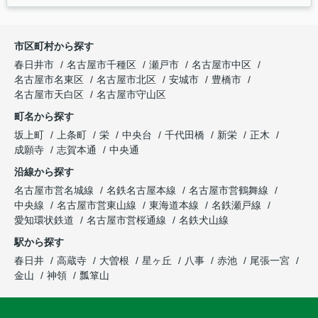
市区町村から探す
春日井市
名古屋市千種区
瀬戸市
名古屋市中区
名古屋市名東区
名古屋市北区
安城市
豊橋市
名古屋市天白区
名古屋市守山区
町名から探す
坂上町
上条町
栄
中央台
千代田橋
新栄
正木
成願寺
志賀本通
中央通
沿線から探す
名古屋市営名城線
名鉄名古屋本線
名古屋市営鶴舞線
中央線
名古屋市営東山線
東海道本線
名鉄瀬戸線
愛知環状鉄道
名古屋市営桜通線
名鉄犬山線
駅から探す
春日井
高蔵寺
大曽根
星ヶ丘
八事
赤池
尾張一宮
金山
神領
瓢箪山