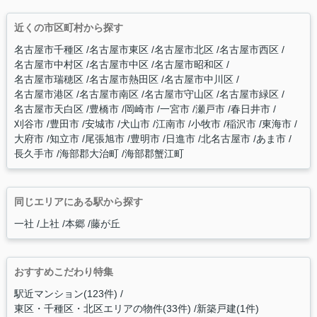
近くの市区町村から探す
名古屋市千種区
名古屋市東区
名古屋市北区
名古屋市西区
名古屋市中村区
名古屋市中区
名古屋市昭和区
名古屋市瑞穂区
名古屋市熱田区
名古屋市中川区
名古屋市港区
名古屋市南区
名古屋市守山区
名古屋市緑区
名古屋市天白区
豊橋市
岡崎市
一宮市
瀬戸市
春日井市
刈谷市
豊田市
安城市
犬山市
江南市
小牧市
稲沢市
東海市
大府市
知立市
尾張旭市
豊明市
日進市
北名古屋市
あま市
長久手市
海部郡大治町
海部郡蟹江町
同じエリアにある駅から探す
一社
上社
本郷
藤が丘
おすすめこだわり特集
駅近マンション(123件)
東区・千種区・北区エリアの物件(33件)
新築戸建(1件)