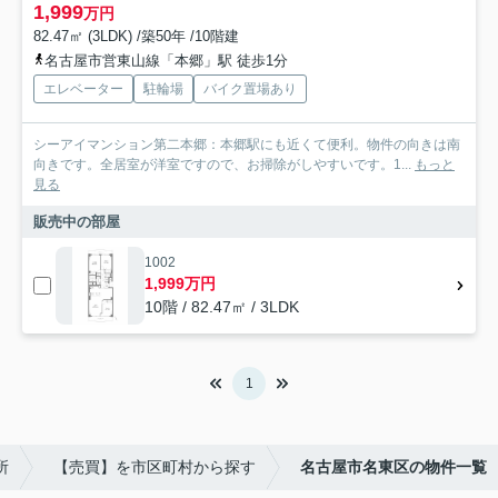
1,999
万円
82.47㎡ (3LDK) /築50年 /10階建
名古屋市営東山線「本郷」駅 徒歩1分
エレベーター
駐輪場
バイク置場あり
シーアイマンション第二本郷：本郷駅にも近くて便利。物件の向きは南
向きです。全居室が洋室ですので、お掃除がしやすいです。1...
もっと
見る
販売中の部屋
1002
1,999万円
10階 / 82.47㎡ / 3LDK
1
所
【売買】を市区町村から探す
名古屋市名東区の物件一覧