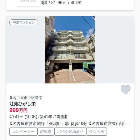
3階 / 81.96㎡ / 4LDK
中古マンション
名古屋市中区新栄
荘苑ひがし栄
999
万円
49.41㎡ (1LDK) /築41年 /10階建
名古屋市営名城線「矢場町」駅 徒歩10分
名古屋市営東山線「新栄町」駅 徒歩15分
エレベーター
駐輪場
バイク置場あり
公共下水