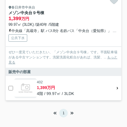
春日井市中央台
メゾン中央台９号棟
1,399
万円
99.97㎡ (3LDK) /築40年 /5階建
中央線「高蔵寺」駅 バス8分 名鉄バス「中央台（愛知県）」 停歩3分
公共下水
ぜひ一度見ていただきたい、「メゾン中央台９号棟」です。平面駐車場
がある中古マンションです。洗髪洗面化粧台があれば、洗髪、...
もっと
見る
販売中の部屋
402
1,399万円
4階 / 99.97㎡ / 3LDK
1