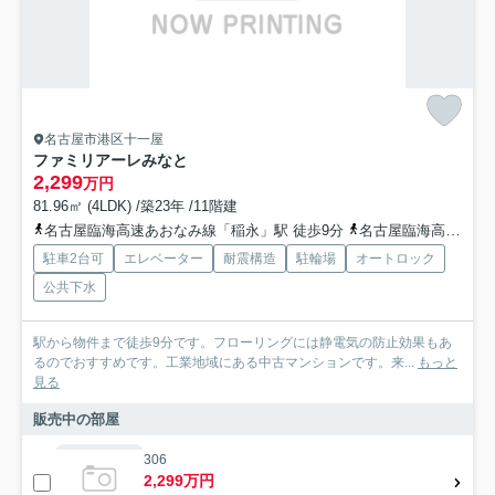
名古屋市港区十一屋
ファミリアーレみなと
2,299
万円
81.96㎡ (4LDK) /築23年 /11階建
名古屋臨海高速あおなみ線「稲永」駅 徒歩9分
名古屋臨海高速あおなみ線「荒子川公園」駅 徒歩22分
駐車2台可
エレベーター
耐震構造
駐輪場
オートロック
公共下水
駅から物件まで徒歩9分です。フローリングには静電気の防止効果もあ
るのでおすすめです。工業地域にある中古マンションです。来...
もっと
見る
販売中の部屋
306
2,299万円