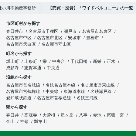
社小川不動産事務所
【売買・投資】「ワイドバルコニー」の一覧
市区町村から探す
春日井市
名古屋市千種区
瀬戸市
名古屋市名東区
名古屋市中区
名古屋市北区
安城市
豊橋市
名古屋市天白区
名古屋市守山区
町名から探す
坂上町
上条町
栄
中央台
千代田橋
新栄
正木
成願寺
志賀本通
中央通
沿線から探す
名古屋市営名城線
名鉄名古屋本線
名古屋市営東山線
名古屋市営鶴舞線
中央線
東海道本線
名鉄瀬戸線
愛知環状鉄道
名古屋市営桜通線
名鉄三河線
駅から探す
春日井
高蔵寺
大曽根
星ヶ丘
八事
赤池
尾張一宮
金山
神領
瓢箪山