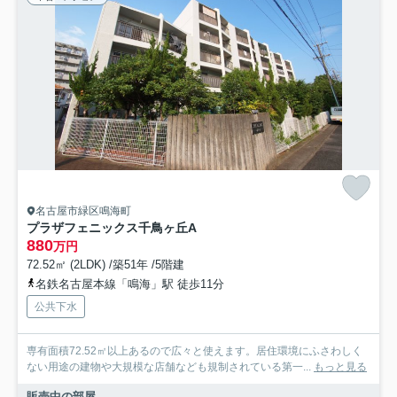
名古屋市緑区鳴海町
プラザフェニックス千鳥ヶ丘A
880
万円
72.52㎡ (2LDK) /築51年 /5階建
名鉄名古屋本線「鳴海」駅 徒歩11分
公共下水
専有面積72.52㎡以上あるので広々と使えます。居住環境にふさわしく
ない用途の建物や大規模な店舗なども規制されている第一...
もっと見る
販売中の部屋