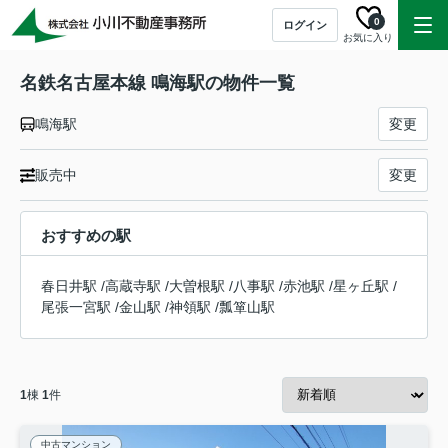
0
ログイン
お気に入り
名鉄名古屋本線 鳴海駅の物件一覧
鳴海駅
変更
販売中
変更
おすすめの駅
春日井駅
/
高蔵寺駅
/
大曽根駅
/
八事駅
/
赤池駅
/
星ヶ丘駅
/
尾張一宮駅
/
金山駅
/
神領駅
/
瓢箪山駅
1
棟
1
件
中古マンション